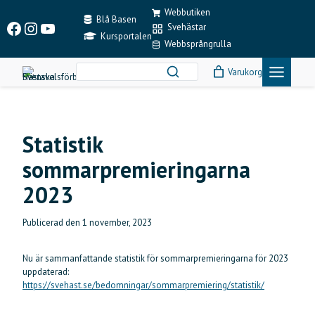
Skip
Webbutiken
to
Blå Basen
Facebook
Instagram
YouTube
Svehästar
content
Kursportalen
Webbsprångrulla
Varukorg
Statistik
sommarpremieringarna
2023
Publicerad den
1 november, 2023
Nu är sammanfattande statistik för sommarpremieringarna för 2023
uppdaterad:
https://svehast.se/bedomningar/sommarpremiering/statistik/