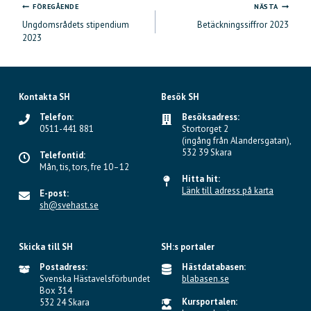
FÖREGÅENDE
NÄSTA
Inläggsnavigering
Ungdomsrådets stipendium
Betäckningssiffror 2023
2023
Kontakta SH
Besök SH
Telefon:
Besöksadress:
0511-441 881
Stortorget 2
(ingång från Alandersgatan),
532 39 Skara
Telefontid:
Mån, tis, tors, fre 10–12
Hitta hit:
Länk till adress på karta
E-post:
sh@svehast.se
Skicka till SH
SH:s portaler
Postadress:
Hästdatabasen:
Svenska Hästavelsförbundet
blabasen.se
Box 314
Kursportalen:
532 24 Skara