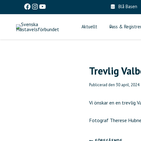
Skip
Facebook
Instagram
YouTube
Blå Basen
to
content
Aktuellt
Pass & Registre
Trevlig Val
Publicerad den
30 april, 2024
Vi önskar en en trevlig 
Fotograf Therese Hubne
FÖREGÅENDE