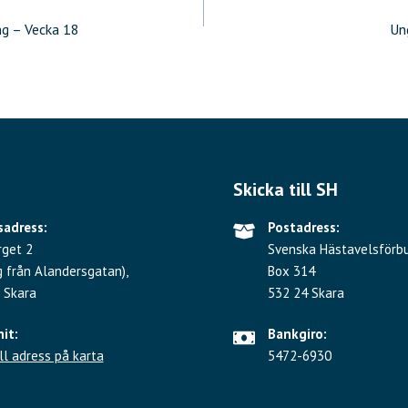
ering
g – Vecka 18
Un
Skicka till SH
adress:
Postadress:
rget 2
Svenska Hästavelsförb
g från Alandersgatan),
Box 314
 Skara
532 24 Skara
hit:
Bankgiro:
ll adress på karta
5472-6930