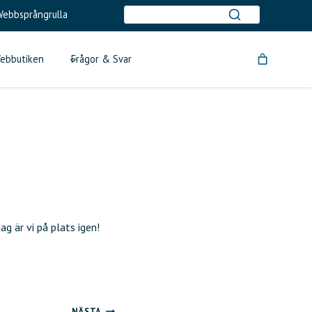
ebbsprångrulla
ebbutiken
Frågor & Svar
g är vi på plats igen!
NÄSTA