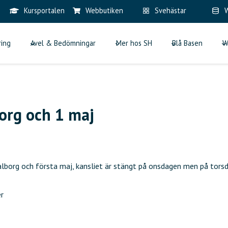
Kursportalen
Webbutiken
Svehästar
W
ring
Avel & Bedömningar
Mer hos SH
Blå Basen
W
borg och 1 maj
Valborg och första maj, kansliet är stängt på onsdagen men på torsda
r