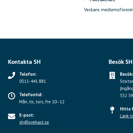
Inläggsnavig
Veckans medlemsförenin
Kontakta SH
Besök SH
Telefon:
Besöks
0511-441 881
Storto
(ingån
Telefontid:
532 39
Mån, tis, tors, fre 10–12
Hitta 
E-post:
Länk ti
sh@svehast.se