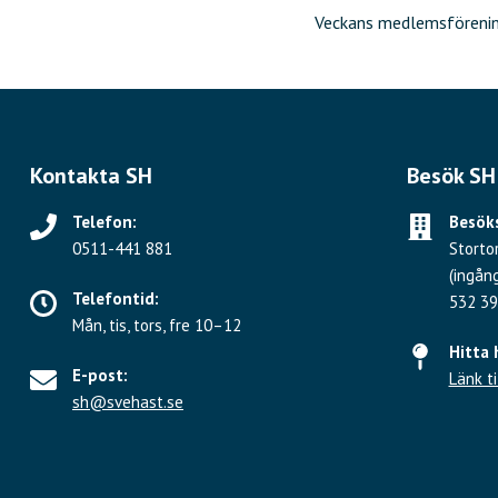
Inläggsnavig
Veckans medlemsförenin
Kontakta SH
Besök SH
Telefon:
Besöks
0511-441 881
Storto
(ingån
Telefontid:
532 39
Mån, tis, tors, fre 10–12
Hitta 
E-post:
Länk ti
sh@svehast.se