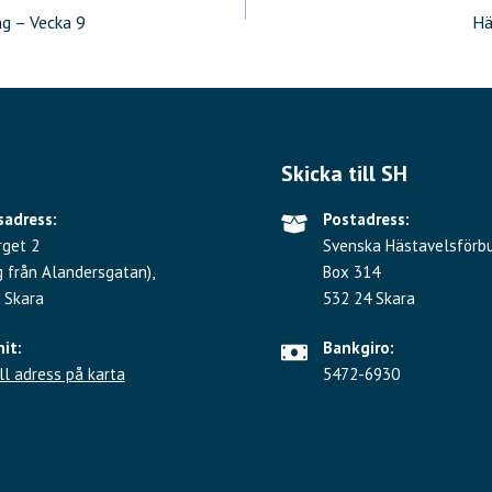
ering
g – Vecka 9
Hä
Skicka till SH
adress:
Postadress:
rget 2
Svenska Hästavelsförb
g från Alandersgatan),
Box 314
 Skara
532 24 Skara
hit:
Bankgiro:
ll adress på karta
5472-6930