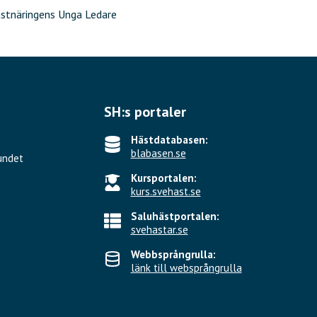
stnäringens Unga Ledare
SH:s portaler
Hästdatabasen:
blabasen.se
undet
Kursportalen:
kurs.svehast.se
Saluhästportalen:
svehastar.se
Webbsprångrulla:
länk till websprångrulla