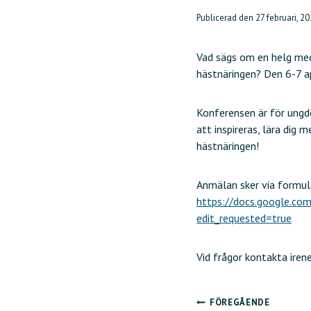
Publicerad den
27 februari, 2
Vad sägs om en helg med
hästnäringen? Den 6-7 a
Konferensen är för ungdo
att inspireras, lära di
hästnäringen!
Anmälan sker via formul
https://docs.google.
edit_requested=true
Vid frågor kontakta ire
FÖREGÅENDE