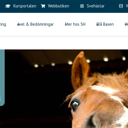
Kursportalen
Webbutiken
Svehästar
W
ring
Avel & Bedömningar
Mer hos SH
Blå Basen
W