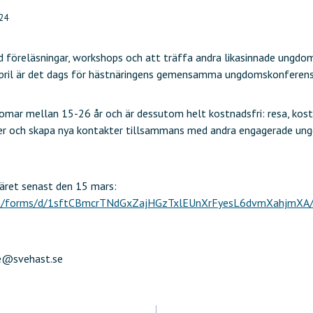
024
 föreläsningar, workshops och att träffa andra likasinnade ungdom
pril är det dags för hästnäringens gemensamma ungdomskonferens
mar mellan 15-26 år och är dessutom helt kostnadsfri: resa, kost 
g mer och skapa nya kontakter tillsammans med andra engagerade un
äret senast den 15 mars:
com/forms/d/1sftCBmcrTNdGxZajHGzTxlEUnXrFyesL6dvmXahjmXA
ne@svehast.se