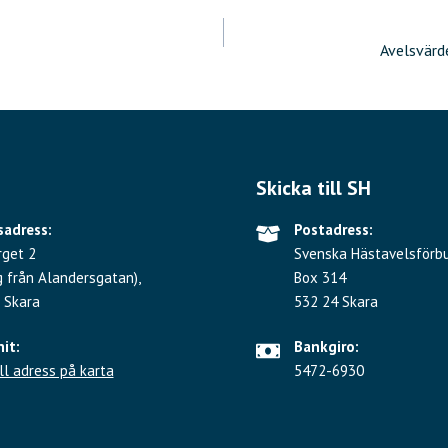
ering
3
Avelsvärd
Skicka till SH
adress:
Postadress:
rget 2
Svenska Hästavelsförb
g från Alandersgatan),
Box 314
 Skara
532 24 Skara
hit:
Bankgiro:
ll adress på karta
5472-6930