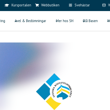
Kursportalen
Webbutiken
Svehästar
W
ring
Avel & Bedömningar
Mer hos SH
Blå Basen
W