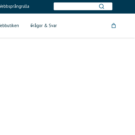
ebbsprångrulla
ebbutiken
Frågor & Svar