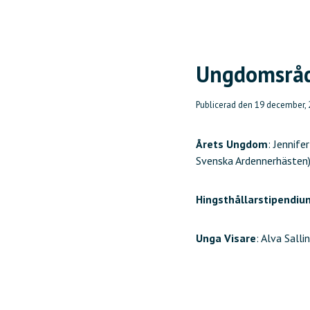
Ungdomsråd
Publicerad den
19 december,
Årets Ungdom
: Jennif
Svenska Ardennerhästen
Hingsthållarstipendiu
Unga Visare
: Alva Sall