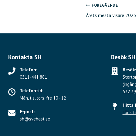
FÖREGÅENDE
Inläggsnavig
Årets mesta visare 202
Kontakta SH
Besök SH
Telefon:
Besöks
0511-441 881
Storto
(ingån
Telefontid:
532 39
Mån, tis, tors, fre 10–12
Hitta 
E-post:
Länk ti
sh@svehast.se