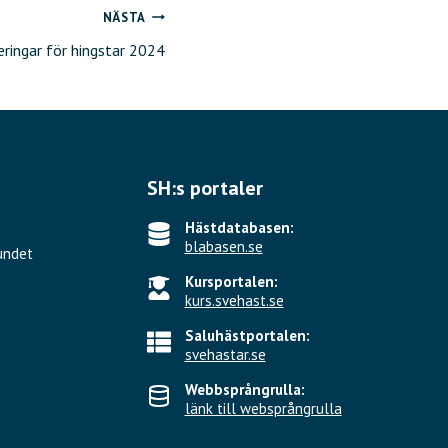
NÄSTA
eringar för hingstar 2024
SH:s portaler
Hästdatabasen:
blabasen.se
undet
Kursportalen:
kurs.svehast.se
Saluhästportalen:
svehastar.se
Webbsprångrulla:
länk till websprångrulla