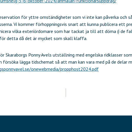
ileumshelg-5-6-oktober-2024/anmalan-funktionarsuppdrag/
eservation för yttre omständigheter som vi inte kan påverka och s
asserna. Vi kommer förhoppningsvis snart att kunna publicera ett pr
era vilka exteriördomare som har tackat ja till att döma (i de falle
för detta då det är mycket som skall klaffa.
g för Skaraborgs Ponny Avels utställning med engelska ridklasser som
 försöka lägga tidschemat så att man kan vara med på de delar ma
rgsponnyavel.se/onewebmedia/propphost2024.pdf
ering