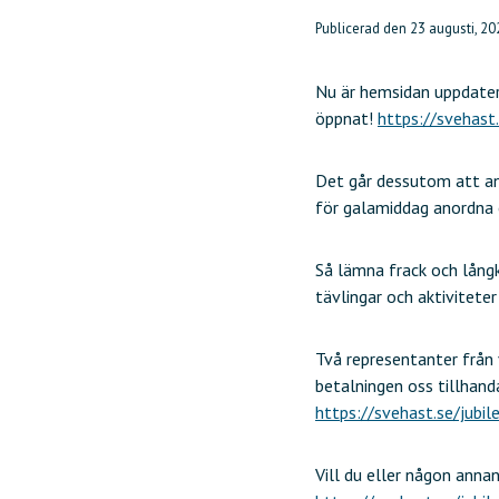
Publicerad den
23 augusti, 20
Nu är hemsidan uppdater
öppnat!
https://svehast
Det går dessutom att an
för galamiddag anordna
Så lämna frack och långk
tävlingar och aktivitete
Två representanter från
betalningen oss tillhand
https://svehast.se/jub
Vill du eller någon anna