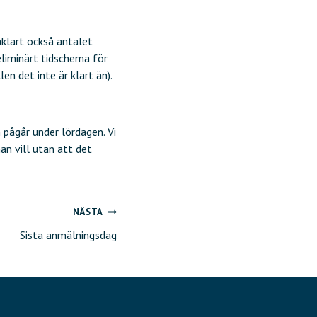
åklart också antalet
eliminärt tidschema för
n det inte är klart än).
 pågår under lördagen. Vi
n vill utan att det
NÄSTA
Sista anmälningsdag