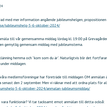
24
ad med mer information angående jubileumshelgen, propositionen 
.se/jubileumshelg-5-6-oktober-2024/
mäla till vår gemensamma middag lördag kl. 19:00 på Grevagården. 
 en gemytlig gemensam middag med jubileumstema.
länning hemma och ”kom som du är”. Naturligtvis blir det fortfarand
r under middagen.
 våra medlemsföreningar har företräde till middagen OM anmälan ä
a senast den 2 september. Men vi räknar med att ordna plats för al
ileumshelg-5-6-oktober-2024/anmalan-jubileumsmiddag/
n vara funktionär? Vi tar tacksamt emot anmälan till detta också: