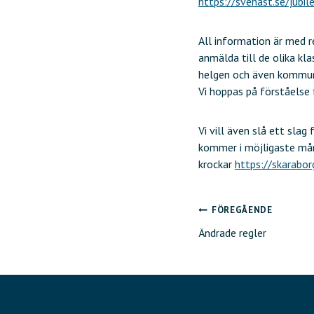
https://svehast.se/jub
All information är med r
anmälda till de olika kl
helgen och även kommunic
Vi hoppas på förståelse 
Vi vill även slå ett sla
kommer i möjligaste mån
krockar
https://skarabo
FÖREGÅENDE
Inläggsnavig
Ändrade regler