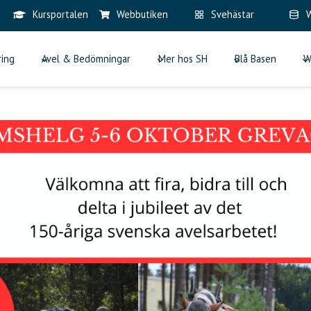
Kursportalen
Webbutiken
Svehästar
W
ring
Avel & Bedömningar
Mer hos SH
Blå Basen
W