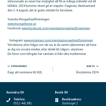
intresserade av rasen har möjlighet att få se många individer vid ett
tillfälle. 2024 kommer rikset gå av stapeln i Fagersta, Västmanland
den 1-4 augusti, det är gratis inträde för besökare.
Svenska Morganhästföreningen
www.morganhorse.se
Facebook:
www.facebook.com/svenskamorganhastforeningen
Instagram:
www.instagram.com/svenskamorganhastforeningen
Vid intresse eller frågor om vår ras är du varmt välkommen att höra
av dig via sociala medier, eller direkt till någon i styrelsen.
De foton som bifogats har samlats in från våra medlemmar
FÖREGÅENDE
NÄSTA
Inläggsnavigering
Dags att nominera till HUL
Årsstämma 2024
Kontakta SH
Besök SH
Telefon:
Besöksadress:
0511-441 881
Stortorget 2