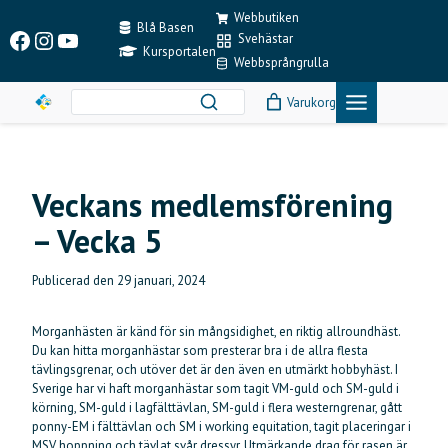
Skip
Webbutiken
to
Blå Basen
Facebook
Instagram
YouTube
Svehästar
content
Kursportalen
Webbsprångrulla
Varukorg
Veckans medlemsförening
– Vecka 5
Publicerad den
29 januari, 2024
Morganhästen är känd för sin mångsidighet, en riktig allroundhäst.
Du kan hitta morganhästar som presterar bra i de allra flesta
tävlingsgrenar, och utöver det är den även en utmärkt hobbyhäst. I
Sverige har vi haft morganhästar som tagit VM-guld och SM-guld i
körning, SM-guld i lagfälttävlan, SM-guld i flera westerngrenar, gått
ponny-EM i fälttävlan och SM i working equitation, tagit placeringar i
MSV hoppning och tävlat svår dressyr. Utmärkande drag för rasen är