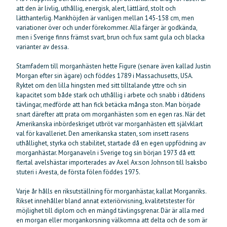
att den är livlig, uthållig, energisk, alert, lättlärd, stolt och
lätthanterlig. Mankhöjden är vanligen mellan 145-158 cm, men
variationer över och under förekommer. Alla färger är godkända,
men i Sverige finns främst svart, brun och fux samt gula och blacka
varianter av dessa.
Stamfadern till morganhästen hette Figure (senare även kallad Justin
Morgan efter sin ägare) och föddes 1789 i Massachusetts, USA.
Ryktet om den lilla hingsten med sitt tilltalande yttre och sin
kapacitet som både stark och uthållig i arbete och snabb i dåtidens
tävlingar, medförde att han fick betäcka många ston. Man började
snart därefter att prata om morganhästen som en egen ras. När det
Amerikanska inbördeskriget utbröt var morganhästen ett självklart
val för kavalleriet. Den amerikanska staten, som insett rasens
uthållighet, styrka och stabilitet, startade då en egen uppfödning av
morganhästar. Morganaveln i Sverige tog sin början 1973 då ett
flertal avelshästar importerades av Axel Ax:son Johnson till Isaksbo
stuteri i Avesta, de första fölen föddes 1975.
Varje år hålls en riksutställning för morganhästar, kallat Morganriks.
Rikset innehåller bland annat exteriörvisning, kvalitetstester för
möjlighet till diplom och en mängd tävlingsgrenar. Där är alla med
en morgan eller morgankorsning välkomna att delta och de som är