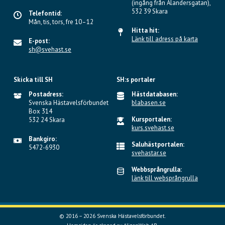
(ingång från Alandersgatan),
532 39 Skara
Telefontid:
Mån, tis, tors, fre 10–12
Hitta hit:
Länk till adress på karta
E-post:
sh@svehast.se
Skicka till SH
SH:s portaler
Postadress:
Hästdatabasen:
Svenska Hästavelsförbundet
blabasen.se
Box 314
Kursportalen:
532 24 Skara
kurs.svehast.se
Bankgiro:
Saluhästportalen:
5472-6930
svehastar.se
Webbsprångrulla:
länk till websprångrulla
© 2016 – 2026 Svenska Hästavelsförbundet.