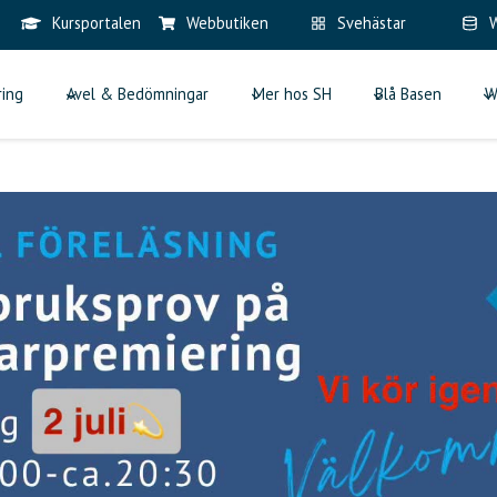
Kursportalen
Webbutiken
Svehästar
W
ring
Avel & Bedömningar
Mer hos SH
Blå Basen
W