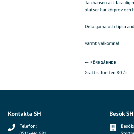
Ta chansen att lära dig 
platser har körprov och h
Dela gärna och tipsa and
Varmt välkomna!
FÖREGÅENDE
Inläggsnavig
Grattis Torsten 80 år
Kontakta SH
Besök SH
Telefon:
Besöks
0511-441 881
Storto