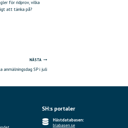
er för ridprov, vilka
tigt att tänka på?
NÄSTA
ta anmälningsdag SP i juli
SH:s portaler
Hästdatabasen:
blabasen.se
undet