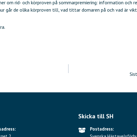
mer om rid- och körproven på sommarpremiering: information och regl
ur går de olika körproven till, vad tittar domaren på och vad är vik
ra.
ering
Sis
Skicka till SH
adress:
Postadress:
rget 2
Svenska Hästavelsförb