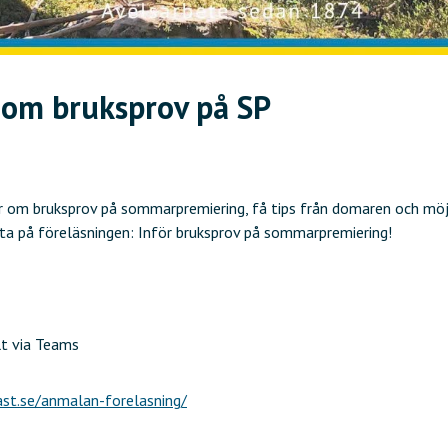
- om bruksprov på SP
r om bruksprov på sommarpremiering, få tips från domaren och möjl
lta på föreläsningen: Inför bruksprov på sommarpremiering!
lt via Teams
ast.se/anmalan-forelasning/