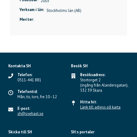
2003
Verksam i län:
Stockholms län (AB)
Meriter:
Kontakta SH
Besök SH
Telefon:
Besöksadress:
0511-441 881
Stortorget 2
(ingång från Alandersgatan),
532 39 Skara
Telefontid:
Mån, tis, tors, fre 10–12
Hitta hit:
Länk till adress på karta
E-post:
sh@svehast.se
Skicka till SH
SH:s portaler