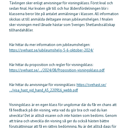
Tävlingen sker enligt anvisningar för visningsklass. Först kval och
sedan final. Hur kvalen går till och hur åldersfördelningen blir i
klasserna beror lite på antalet anmälningar i klassen. All information
skickas ut till anmälda deltagare innan jubileumshelgen. I finalen
sker visningen med lånade hästar som Sveriges Shetlandssällskap
tillhandahåller.
Här hittar du mer information om jubileumshelgen:
https://svehast.se/jubileumshelg-5-6-oktober-2024/
Här hittar du proposition och regler för visningsklass:
https://svehast.se/…/2024/08/Proposition-visningsklass.pdf
Här hittar du anvisningar för visningsklass:
https://svehast.se/
…/visa_hast_vid_hand_A5_220916_webb.pdf
Visningsklass är en egen klass för ungdomar där du får en chans att
få feedback på din visning, veta vad du gör bra och vad du kan
utveckla! Det är alltså visaren och inte hästen som bedöms. Genom
att träna och utveckla din visning så ger du också hästen bättre
förutsättningar att få en rättvis bedömning. Nu är det alltså dags för