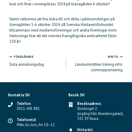
kval och final i visningsklass 2024 på Grevagården 6 oktober!
Varmt välkomna att fira, bidra till och delta i jubileumshelgen på
Grevagården 5-6 oktober 2024, då Svenska Hästavelsförbundet
tillsammans med medlemsföreningar och andra föreningar inom
hästsverige firar att det svenska framgångsrika avelsarbetet fyller
150 år!
FÖREGÅENDE
NÄSTA
Inläggsnavigering
Sista anmälningsdag
Länskommittéer träning inför
sommarpremiering
Kontakta SH
Besök SH
Telefon:
Besöksadress:
0511-441 881
Stortorget 2
(ingång från Alandersgatan),
532 39 Skara
Telefontid:
Mån, tis, tors, fre 10–12
Hitta hit: