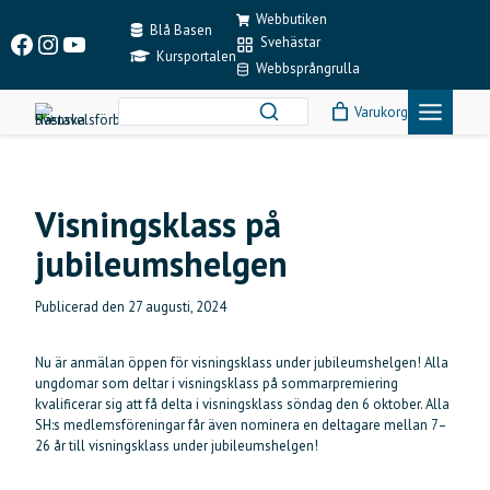
Skip
Webbutiken
to
Blå Basen
Facebook
Instagram
YouTube
Svehästar
content
Kursportalen
Webbsprångrulla
Varukorg
Visningsklass på
jubileumshelgen
Publicerad den
27 augusti, 2024
Nu är anmälan öppen för visningsklass under jubileumshelgen! Alla
ungdomar som deltar i visningsklass på sommarpremiering
kvalificerar sig att få delta i visningsklass söndag den 6 oktober. Alla
SH:s medlemsföreningar får även nominera en deltagare mellan 7–
26 år till visningsklass under jubileumshelgen!