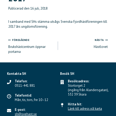
Publicerad den
16 juli, 2018
I samband med SHs stämma utsågs Svenska Fjordhästföreningen till
2017 års ungdomsförening.
FÖREGÅENDE
NÄSTA
Inläggsnavigering
Brukshästcentrum öppnar
Hästlovet
portarna
Kontakta SH
Besök SH
Telefon:
Besöksadress:
0511-441 881
Stortorget 2
(ingång från Alandersgatan),
532 39 Skara
Telefontid:
Mån, tis, tors, fre 10–12
Hitta hit:
Länk till adress på karta
E-post:
sh@svehast.se