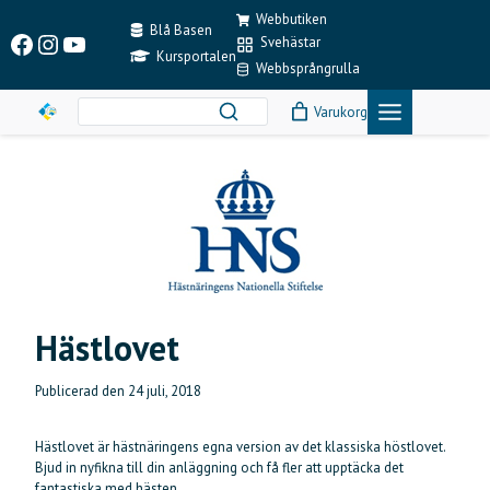
Skip
Webbutiken
to
Blå Basen
Facebook
Instagram
YouTube
Svehästar
content
Kursportalen
Webbsprångrulla
Varukorg
Hästlovet
Publicerad den
24 juli, 2018
Hästlovet är hästnäringens egna version av det klassiska höstlovet.
Bjud in nyfikna till din anläggning och få fler att upptäcka det
fantastiska med hästen.