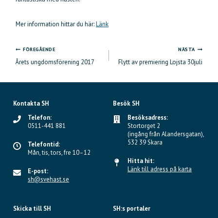
Mer information hittar du här:
Länk
FÖREGÅENDE
NÄSTA
Inläggsnavigering
Årets ungdomsförening 2017
Flytt av premiering Lojsta 30juli
Kontakta SH
Besök SH
Telefon:
Besöksadress:
0511-441 881
Stortorget 2
(ingång från Alandersgatan),
532 39 Skara
Telefontid:
Mån, tis, tors, fre 10–12
Hitta hit:
Länk till adress på karta
E-post:
sh@svehast.se
Skicka till SH
SH:s portaler