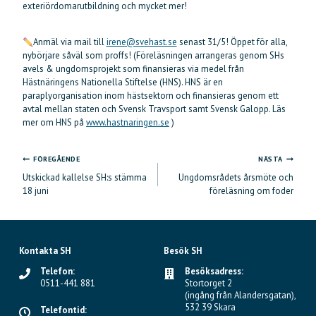
exteriördomarutbildning och mycket mer!
Anmäl via mail till
irene@svehast.se
senast 31/5! Öppet för alla,
nybörjare såväl som proffs! (Föreläsningen arrangeras genom SHs
avels & ungdomsprojekt som finansieras via medel från
Hästnäringens Nationella Stiftelse (HNS). HNS är en
paraplyorganisation inom hästsektorn och finansieras genom ett
avtal mellan staten och Svensk Travsport samt Svensk Galopp. Läs
mer om HNS på
www.hastnaringen.se
)
FÖREGÅENDE
NÄSTA
Inläggsnavigering
Utskickad kallelse SH:s stämma
Ungdomsrådets årsmöte och
18 juni
föreläsning om foder
Kontakta SH
Besök SH
Telefon:
Besöksadress:
0511-441 881
Stortorget 2
(ingång från Alandersgatan),
532 39 Skara
Telefontid: