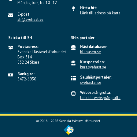
Mån, tis, tors, fre 10–12
Hitta hit:
Länk till adress på karta
E-post:
sh@svehast.se
Skicka till SH
SH:s portaler
Postadress:
Hästdatabasen:
Svenska Hästavelsförbundet
blabasen.se
Box 314
Kursportalen:
532 24 Skara
kurs.svehast.se
Bankgiro:
Saluhästportalen:
5472-6930
svehastar.se
Webbsprångrulla:
länk till websprångrulla
© 2016 – 2026 Svenska Hästavelsförbundet.