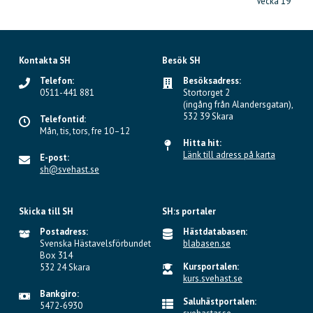
Vecka 19
Kontakta SH
Besök SH
Telefon:
Besöksadress:
0511-441 881
Stortorget 2
(ingång från Alandersgatan),
532 39 Skara
Telefontid:
Mån, tis, tors, fre 10–12
Hitta hit:
Länk till adress på karta
E-post:
sh@svehast.se
Skicka till SH
SH:s portaler
Postadress:
Hästdatabasen:
Svenska Hästavelsförbundet
blabasen.se
Box 314
Kursportalen:
532 24 Skara
kurs.svehast.se
Bankgiro:
Saluhästportalen:
5472-6930