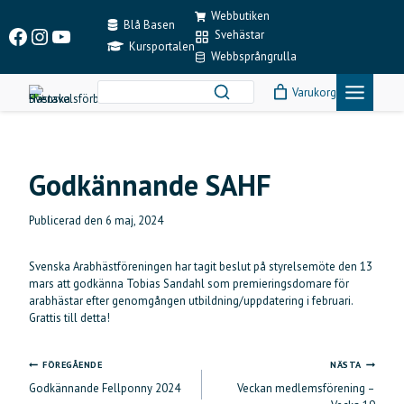
Skip
Webbutiken
to
Blå Basen
Facebook
Instagram
YouTube
Svehästar
content
Kursportalen
Webbsprångrulla
Varukorg
Godkännande SAHF
Publicerad den
6 maj, 2024
Svenska Arabhästföreningen har tagit beslut på styrelsemöte den 13
mars att godkänna Tobias Sandahl som premieringsdomare för
arabhästar efter genomgången utbildning/uppdatering i februari.
Grattis till detta!
FÖREGÅENDE
NÄSTA
Inläggsnavigering
Godkännande Fellponny 2024
Veckan medlemsförening –