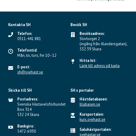
Kontakta SH
Besök SH
Telefon:
Besöksadress:
0511-441 881
Stortorget 2
(ingång från Alandersgatan),
532 39 Skara
Telefontid:
Mån, tis, tors, fre 10–12
Hitta hit:
Länk till adress på karta
E-post:
sh@svehast.se
Skicka till SH
SH:s portaler
Postadress:
Hästdatabasen:
Svenska Hästavelsförbundet
blabasen.se
Box 314
Kursportalen:
532 24 Skara
kurs.svehast.se
Bankgiro:
Saluhästportalen:
5472-6930
svehastar.se