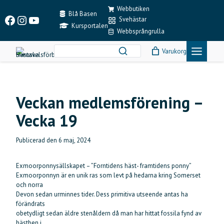
Skip
Webbutiken
to
Blå Basen
Facebook
Instagram
YouTube
Svehästar
content
Kursportalen
Webbsprångrulla
Varukorg
Veckan medlemsförening –
Vecka 19
Publicerad den
6 maj, 2024
Exmoorponnysällskapet – ”Forntidens häst- framtidens ponny”
Exmoorponnyn är en unik ras som levt på hedarna kring Somerset
och norra
Devon sedan urminnes tider. Dess primitiva utseende antas ha
förändrats
obetydligt sedan äldre stenåldern då man har hittat fossila fynd av
hästben i