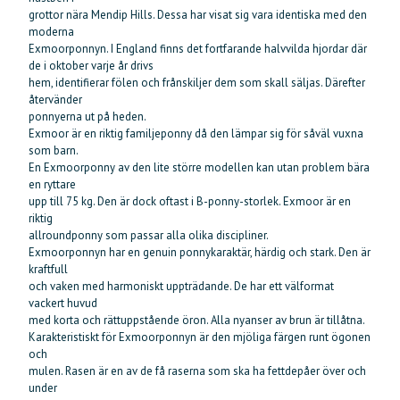
grottor nära Mendip Hills. Dessa har visat sig vara identiska med den
moderna
Exmoorponnyn. I England finns det fortfarande halvvilda hjordar där
de i oktober varje år drivs
hem, identifierar fölen och frånskiljer dem som skall säljas. Därefter
återvänder
ponnyerna ut på heden.
Exmoor är en riktig familjeponny då den lämpar sig för såväl vuxna
som barn.
En Exmoorponny av den lite större modellen kan utan problem bära
en ryttare
upp till 75 kg. Den är dock oftast i B-ponny-storlek. Exmoor är en
riktig
allroundponny som passar alla olika discipliner.
Exmoorponnyn har en genuin ponnykaraktär, härdig och stark. Den är
kraftfull
och vaken med harmoniskt uppträdande. De har ett välformat
vackert huvud
med korta och rättuppstående öron. Alla nyanser av brun är tillåtna.
Karakteristiskt för Exmoorponnyn är den mjöliga färgen runt ögonen
och
mulen. Rasen är en av de få raserna som ska ha fettdepåer över och
under