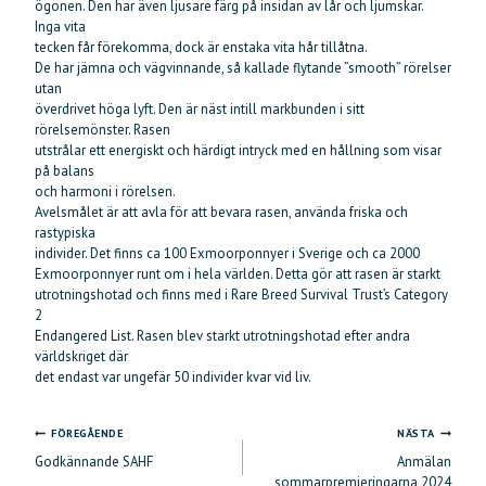
ögonen. Den har även ljusare färg på insidan av lår och ljumskar.
Inga vita
tecken får förekomma, dock är enstaka vita hår tillåtna.
De har jämna och vägvinnande, så kallade flytande ”smooth” rörelser
utan
överdrivet höga lyft. Den är näst intill markbunden i sitt
rörelsemönster. Rasen
utstrålar ett energiskt och härdigt intryck med en hållning som visar
på balans
och harmoni i rörelsen.
Avelsmålet är att avla för att bevara rasen, använda friska och
rastypiska
individer. Det finns ca 100 Exmoorponnyer i Sverige och ca 2000
Exmoorponnyer runt om i hela världen. Detta gör att rasen är starkt
utrotningshotad och finns med i Rare Breed Survival Trust’s Category
2
Endangered List. Rasen blev starkt utrotningshotad efter andra
världskriget där
det endast var ungefär 50 individer kvar vid liv.
FÖREGÅENDE
NÄSTA
Inläggsnavigering
Godkännande SAHF
Anmälan
sommarpremieringarna 2024