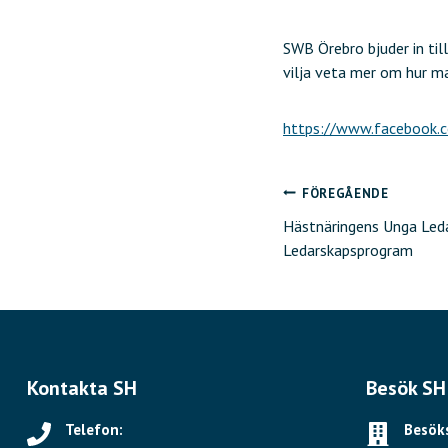
SWB Örebro bjuder in til
vilja veta mer om hur m
https://www.facebook
FÖREGÅENDE
Inläggsnavig
Hästnäringens Unga Led
Ledarskapsprogram
Kontakta SH
Besök SH
Telefon:
Besöks