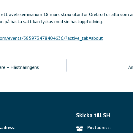
l ett avelsseminarium 18 mars strax utanför Örebro för alla som är
an på bästa sätt kan lyckas med sin hästuppfödning.
.com/events/585973478404636/?active_tab=about
ering
are – Hästnäringens
An
Skicka till SH
adress:
Postadress: