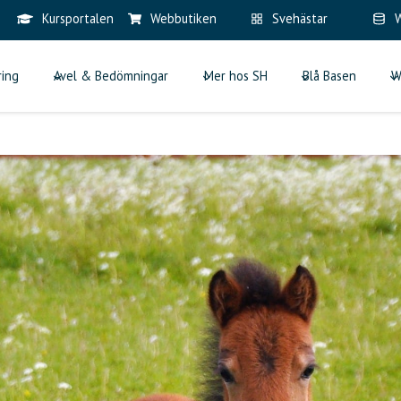
Kursportalen
Webbutiken
Svehästar
W
ring
Avel & Bedömningar
Mer hos SH
Blå Basen
W