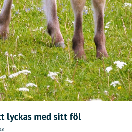
t lyckas med sitt föl
018