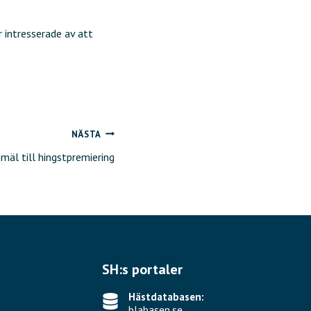
 intresserade av att
NÄSTA
mäl till hingstpremiering
SH:s portaler
Hästdatabasen:
blabasen.se