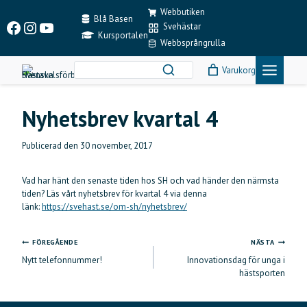
Skip
Webbutiken
to
Blå Basen
Facebook
Instagram
YouTube
Svehästar
content
Kursportalen
Webbsprångrulla
Varukorg
Nyhetsbrev kvartal 4
Publicerad den
30 november, 2017
Vad har hänt den senaste tiden hos SH och vad händer den närmsta
tiden? Läs vårt nyhetsbrev för kvartal 4 via denna
länk:
https://svehast.se/om-sh/nyhetsbrev/
FÖREGÅENDE
NÄSTA
Inläggsnavigering
Nytt telefonnummer!
Innovationsdag för unga i
hästsporten