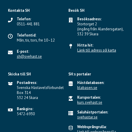
Kontakta SH
Besök SH
Telefon:
Besöksadress:
0511-441 881
Stortorget 2
(ingång från Alandersgatan),
532 39 Skara
Telefontid:
Mån, tis, tors, fre 10–12
Hitta hit:
Länk till adress på karta
E-post:
sh@svehast.se
Skicka till SH
SH:s portaler
Postadress:
Hästdatabasen:
Svenska Hästavelsförbundet
blabasen.se
Box 314
Kursportalen:
532 24 Skara
kurs.svehast.se
Bankgiro:
Saluhästportalen:
5472-6930
svehastar.se
Webbsprångrulla:
länk till websprångrulla