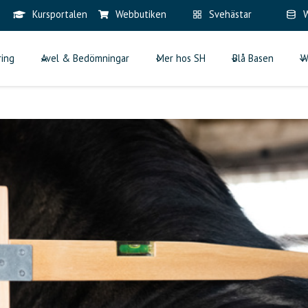
Kursportalen
Webbutiken
Svehästar
W
ring
Avel & Bedömningar
Mer hos SH
Blå Basen
W