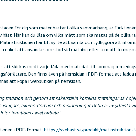
tagen för dig som mäter hästar i olika sammanhang, är funktionär e
 häst. Här kan du läsa om vilka mått som ska mätas på de olika ra
Mätinstruktionen har till syfte att samla och tydliggöra all infor
och enkel att använda som stöd vid mätning eller som utbildningsma
 att skickas med i varje låda med material till sommarpremiering
ingsförrättare. Den finns även på hemsidan i PDF-format att ladda 
nas att köpa i webbutiken på hemsidan.
ng tradition och genom att säkerställa korrekta mätningar så höjer v
hästägare, exteriördomare och rasföreningar. Detta är av yttersta v
ch för framtidens avelsarbete.”
ktionen i PDF-format:
https://svehast.se/produkt/matinstruktion-f