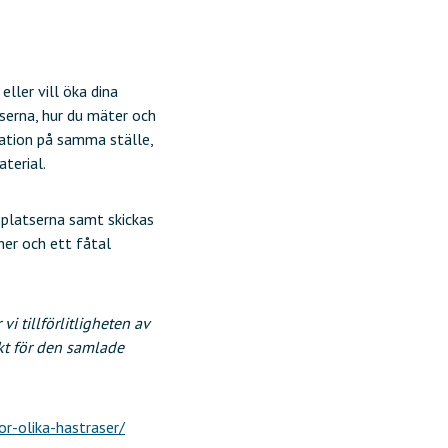
ller vill öka dina
serna, hur du mäter och
mation på samma ställe,
terial.
splatserna samt skickas
ner och ett fåtal
i tillförlitligheten av
ikt för den samlade
or-olika-hastraser/