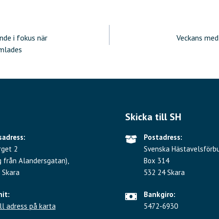
ering
nde i fokus när
Veckans med
amlades
Skicka till SH
adress:
Postadress:
rget 2
Svenska Hästavelsförb
g från Alandersgatan),
Box 314
 Skara
532 24 Skara
hit:
Bankgiro:
ll adress på karta
5472-6930