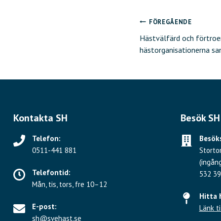
FÖREGÅENDE
Inläggsnavig
Hästvälfärd och förtroe
hästorganisationerna s
Kontakta SH
Besök SH
Telefon:
Besöks
0511-441 881
Storto
(ingån
Telefontid:
532 39
Mån, tis, tors, fre 10–12
Hitta 
E-post:
Länk ti
sh@svehast.se