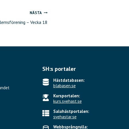
NÄSTA
lemsförening – Vecka 18
SH:s portaler
Hästdatabasen:
blabasen.se
undet
Kursportalen:
kurs.svehast.se
Saluhästportalen:
svehastar.se
Webbsprångrulla: