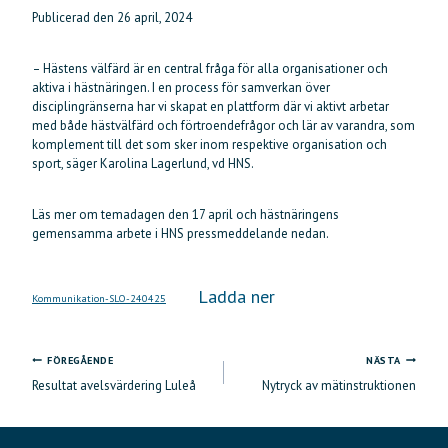
Publicerad den
26 april, 2024
– Hästens välfärd är en central fråga för alla organisationer och
aktiva i hästnäringen. I en process för samverkan över
disciplingränserna har vi skapat en plattform där vi aktivt arbetar
med både hästvälfärd och förtroendefrågor och lär av varandra, som
komplement till det som sker inom respektive organisation och
sport, säger Karolina Lagerlund, vd HNS.
Läs mer om temadagen den 17 april och hästnäringens
gemensamma arbete i HNS pressmeddelande nedan.
Ladda ner
Kommunikation-SLO-240425
FÖREGÅENDE
NÄSTA
Inläggsnavigering
Resultat avelsvärdering Luleå
Nytryck av mätinstruktionen