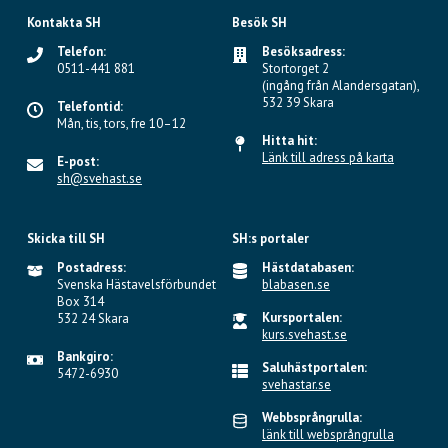
Kontakta SH
Besök SH
Telefon:
Besöksadress:
0511-441 881
Stortorget 2
(ingång från Alandersgatan),
532 39 Skara
Telefontid:
Mån, tis, tors, fre 10–12
Hitta hit:
Länk till adress på karta
E-post:
sh@svehast.se
Skicka till SH
SH:s portaler
Postadress:
Hästdatabasen:
Svenska Hästavelsförbundet
blabasen.se
Box 314
Kursportalen:
532 24 Skara
kurs.svehast.se
Bankgiro:
Saluhästportalen:
5472-6930
svehastar.se
Webbsprångrulla:
länk till websprångrulla