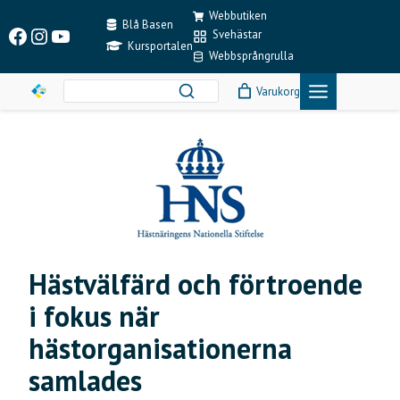
Skip
Webbutiken
to
Blå Basen
Facebook
Instagram
YouTube
Svehästar
content
Kursportalen
Webbsprångrulla
Varukorg
Hästvälfärd och förtroende
i fokus när
hästorganisationerna
samlades