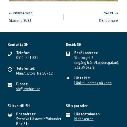
FÖREGÅENDE
NÄSTA
Inläggsnavigering
Stämma 2023
KBI domare
Kontakta SH
Besök SH
Telefon:
Besöksadress:
0511-441 881
Stortorget 2
(ingång från Alandersgatan),
532 39 Skara
Telefontid:
Mån, tis, tors, fre 10–12
Hitta hit:
Länk till adress på karta
E-post:
sh@svehast.se
Skicka till SH
SH:s portaler
Postadress:
Hästdatabasen:
Svenska Hästavelsförbundet
blabasen.se
Box 314