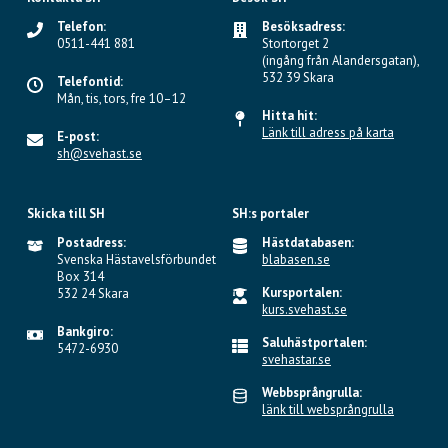
Telefon:
Besöksadress:
0511-441 881
Stortorget 2
(ingång från Alandersgatan),
532 39 Skara
Telefontid:
Mån, tis, tors, fre 10–12
Hitta hit:
Länk till adress på karta
E-post:
sh@svehast.se
Skicka till SH
SH:s portaler
Postadress:
Hästdatabasen:
Svenska Hästavelsförbundet
blabasen.se
Box 314
Kursportalen:
532 24 Skara
kurs.svehast.se
Bankgiro:
Saluhästportalen:
5472-6930
svehastar.se
Webbsprångrulla:
länk till websprångrulla