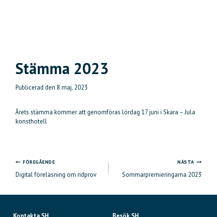
Stämma 2023
Publicerad den
8 maj, 2023
Årets stämma kommer att genomföras lördag 17 juni i Skara – Jula
konsthotell
FÖREGÅENDE
NÄSTA
Inläggsnavigering
Digital föreläsning om ridprov
Sommarpremieringarna 2023
Kontakta SH
Besök SH