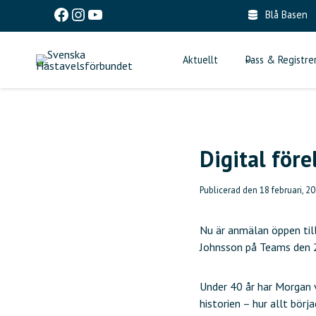
Skip
Facebook
Instagram
YouTube
Blå Basen
to
content
Aktuellt
Pass & Registre
Digital före
Publicerad den
18 februari, 2
Nu är anmälan öppen til
Johnsson på Teams den 2
Under 40 år har Morgan 
historien – hur allt bör