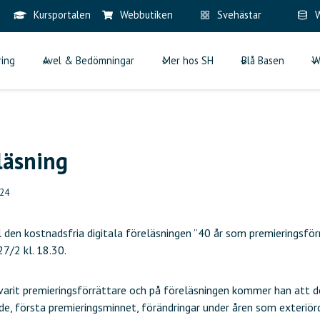
Kursportalen
Webbutiken
Svehästar
W
ring
Avel & Bedömningar
Mer hos SH
Blå Basen
W
läsning
024
l den kostnadsfria digitala föreläsningen ”40 år som premieringsf
7/2 kl. 18.30.
varit premieringsförrättare och på föreläsningen kommer han att 
jade, första premieringsminnet, förändringar under åren som exteri