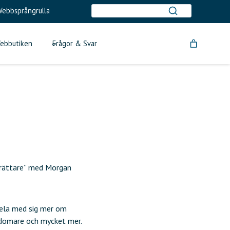
ebbsprångrulla
ebbutiken
Frågor & Svar
örrättare” med Morgan
dela med sig mer om
ördomare och mycket mer.