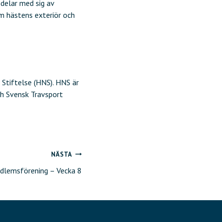
delar med sig av
m hästens exteriör och
 Stiftelse (HNS). HNS är
ch Svensk Travsport
NÄSTA
dlemsförening – Vecka 8