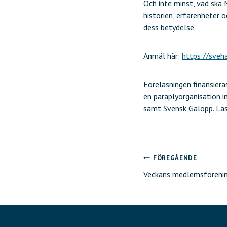
Och inte minst, vad ska
historien, erfarenheter
dess betydelse.
Anmäl här:
https://sveh
Föreläsningen finansier
en paraplyorganisation 
samt Svensk Galopp. L
FÖREGÅENDE
Inläggsnavig
Veckans medlemsförenin