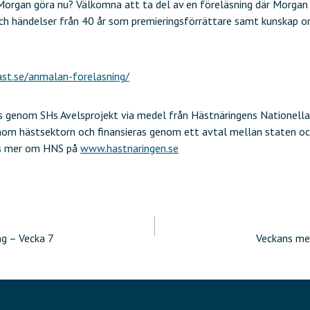
 Morgan göra nu? Välkomna att ta del av en föreläsning där Morgan 
 och händelser från 40 år som premieringsförrättare samt kunskap o
ast.se/anmalan-forelasning/
as genom SHs Avelsprojekt via medel från Hästnäringens Nationella
inom hästsektorn och finansieras genom ett avtal mellan staten o
äs mer om HNS på
www.hastnaringen.se
ering
g – Vecka 7
Veckans me