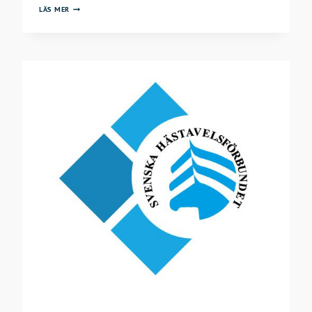
DIGITAL
LÄS MER
TRÄFF
MED
EMMA
KJELLMAN