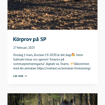
Körprov på SP
27 februari, 2023
Onsdag 1 mars, klockan 19-20:30 är det dags
. Irene
Gidmark lotsar oss igenom ”körprov på
sommarpremieringarna” digitalt via Teams.
Välkommen
med din anmälan: https://svehast.se/anmalan-forelasning/
KÖRPROV
LÄS MER
PÅ
SP