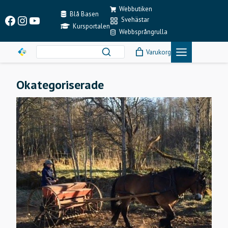
Skip
Webbutiken
to
Blå Basen
Facebook
Instagram
YouTube
Svehästar
content
Kursportalen
Webbsprångrulla
Varukorg
Okategoriserade