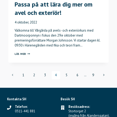
Passa på att lära dig mer om
avel och exteriör!
4 oktober, 2022
Välkomna till Vårgårda på avels- och exteriörkurs med
Dartmoorponnyn i fokus den 29:e oktober med
premieringsförrättare Morgan Johnsson. Vi startar dagen kl.
09:30 i Härenegården med fika och teori fram…
PASSA
LÄS MER
PÅ
ATT
LÄRA
DIG
Page
Föregående
Nästa
1
2
3
4
5
6
…
9
MER
sida
sida
OM
navigation
AVEL
OCH
EXTERIÖR!
Kontakta SH
Besök SH
Telefon:
Besöksadress:
0511-441 881
Stortorget 2
(ingång från Alandersgatan),