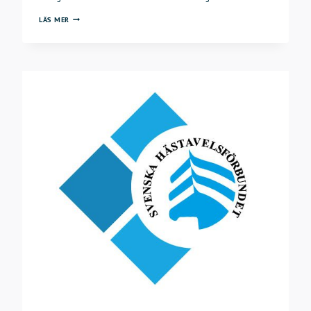
FÖRELÄSNING:
LÄS MER
STATISTIK
FRÅN
SOMMARPREMIERINGARNA