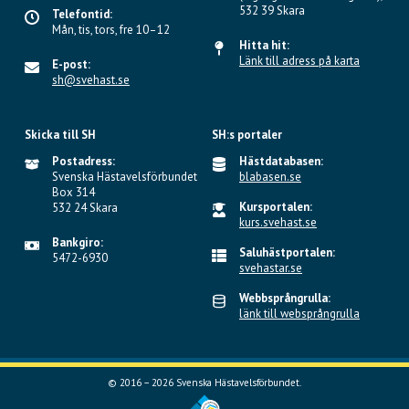
532 39 Skara
Telefontid:
Mån, tis, tors, fre 10–12
Hitta hit:
Länk till adress på karta
E-post:
sh@svehast.se
Skicka till SH
SH:s portaler
Postadress:
Hästdatabasen:
Svenska Hästavelsförbundet
blabasen.se
Box 314
Kursportalen:
532 24 Skara
kurs.svehast.se
Bankgiro:
Saluhästportalen:
5472-6930
svehastar.se
Webbsprångrulla:
länk till websprångrulla
© 2016 – 2026 Svenska Hästavelsförbundet.