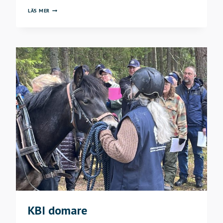
TRYCKFELSNISSE
LÄS MER
I
PROPPEN
FÖR
ÖRSTA
KULLE,
KUMLA
KBI domare