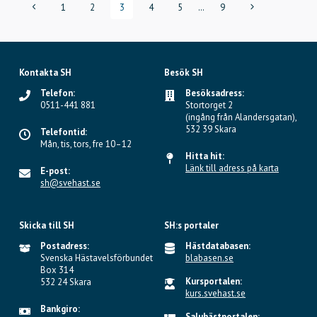
Page
Föregående
Nästa
1
2
3
4
5
…
9
sida
sida
navigation
Kontakta SH
Besök SH
Telefon:
Besöksadress:
0511-441 881
Stortorget 2
(ingång från Alandersgatan),
532 39 Skara
Telefontid:
Mån, tis, tors, fre 10–12
Hitta hit:
Länk till adress på karta
E-post:
sh@svehast.se
Skicka till SH
SH:s portaler
Postadress:
Hästdatabasen:
Svenska Hästavelsförbundet
blabasen.se
Box 314
Kursportalen:
532 24 Skara
kurs.svehast.se
Bankgiro:
Saluhästportalen: