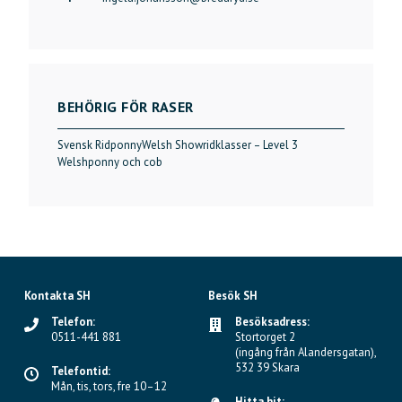
BEHÖRIG FÖR RASER
Svensk Ridponny
Welsh Showridklasser – Level 3
Welshponny och cob
Kontakta SH
Besök SH
Telefon:
Besöksadress:
0511-441 881
Stortorget 2
(ingång från Alandersgatan),
532 39 Skara
Telefontid:
Mån, tis, tors, fre 10–12
Hitta hit: