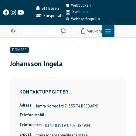
Skip
Webbutiken
to
Blå Basen
Facebook
Instagram
YouTube
Svehästar
content
Kursportalen
Webbsprångrulla
Varukorg
DOMARE
Johansson Ingela
KONTAKTUPPGIFTER
Adress:
Hamra Norregård 7,
333 74 BREDARYD
Telefon mobil:
Telefon hem:
0370-83119; 0708-384904
E-post:
ingela.johansson@bredaryd.se