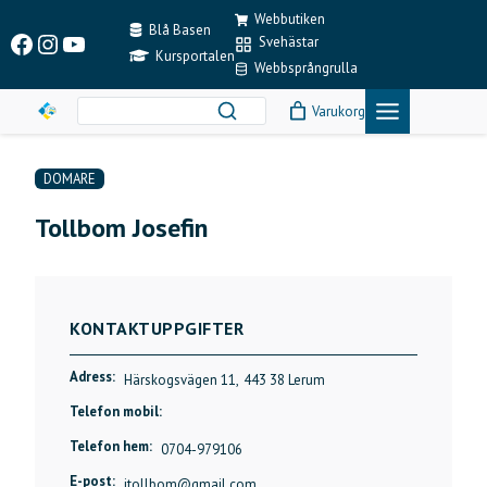
Skip
Webbutiken
to
Blå Basen
Facebook
Instagram
YouTube
Svehästar
content
Kursportalen
Webbsprångrulla
Varukorg
DOMARE
Tollbom Josefin
KONTAKTUPPGIFTER
Adress:
Härskogsvägen 11,
443 38 Lerum
Telefon mobil:
Telefon hem:
0704-979106
E-post:
jtollbom@gmail.com