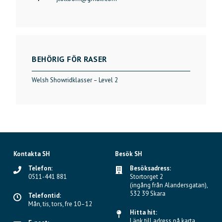
BEHÖRIG FÖR RASER
Welsh Showridklasser – Level 2
Kontakta SH
Besök SH
Telefon:
Besöksadress:
0511-441 881
Stortorget 2
(ingång från Alandersgatan),
532 39 Skara
Telefontid:
Mån, tis, tors, fre 10–12
Hitta hit:
Länk till adress på karta