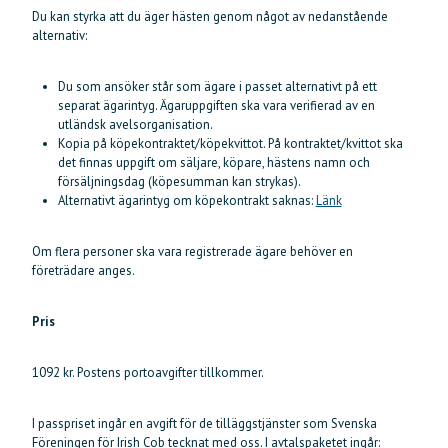
Du kan styrka att du äger hästen genom något av nedanstående
alternativ:
Du som ansöker står som ägare i passet alternativt på ett
separat ägarintyg. Ägaruppgiften ska vara verifierad av en
utländsk avelsorganisation.
Kopia på köpekontraktet/köpekvittot. På kontraktet/kvittot ska
det finnas uppgift om säljare, köpare, hästens namn och
försäljningsdag (köpesumman kan strykas).
Alternativt ägarintyg om köpekontrakt saknas:
Länk
Om flera personer ska vara registrerade ägare behöver en
företrädare anges.
Pris
1092 kr. Postens portoavgifter tillkommer.
I passpriset ingår en avgift för de tilläggstjänster som Svenska
Föreningen för Irish Cob tecknat med oss. I avtalspaketet ingår: