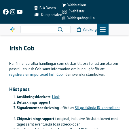
Skip
Webbutiken
to
Blå Basen
Facebook
Instagram
YouTube
Svehästar
content
Kursportalen
Webbsprångrulla
Varukorg
Irish Cob
Här finner du vilka handlingar som skickas till oss för att ansöka om
pass till en Irish Cob samt information om hur du gör för att
registrera en importerad Irish Cob
i den svenska stamboken.
Hästpass
Ansökningsblankett
:
Länk
Betäckningsrapport
Signalementsbeskrivning
utförd av
SH godkända ID-kontrollant
Chipmärkningsrapport
i original, inklusive förslutet kuvert med
tagel samt eventuella lösa streckkoder.