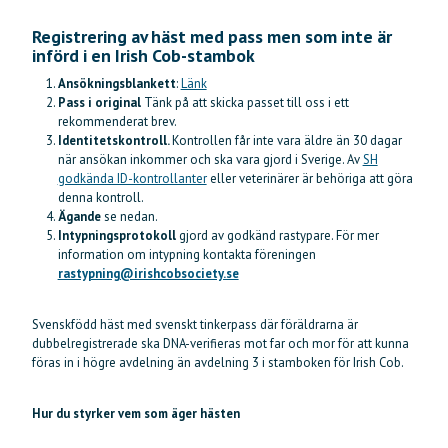
Registrering av häst med pass men som inte är
införd i en Irish Cob-stambok
Ansökningsblankett
:
Länk
Pass i original
Tänk på att skicka passet till oss i ett
rekommenderat brev.
Identitetskontroll.
Kontrollen får inte vara äldre än 30 dagar
när ansökan inkommer och ska vara gjord i Sverige. Av
SH
godkända ID-kontrollanter
eller veterinärer är behöriga att göra
denna kontroll.
Ägande
se nedan.
Intypningsprotokoll
gjord av godkänd rastypare. För mer
information om intypning kontakta föreningen
rastypning@irishcobsociety.se
Svenskfödd häst med svenskt tinkerpass där föräldrarna är
dubbelregistrerade ska DNA-verifieras mot far och mor för att kunna
föras in i högre avdelning än avdelning 3 i stamboken för Irish Cob.
Hur du styrker vem som äger hästen