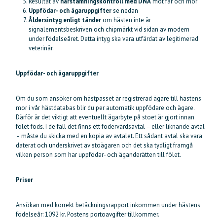
Resultat av
härstamningskontroll med DNA
mot far och mor
Uppfödar- och ägaruppgifter
se nedan
Åldersintyg enligt tänder
om hästen inte är
signalementsbeskriven och chipmärkt vid sidan av modern
under födelseåret. Detta intyg ska vara utfärdat av legitimerad
veterinär.
Uppfödar- och ägaruppgifter
Om du som ansöker om hästpasset är registrerad ägare till hästens
mor i vår hästdatabas blir du per automatik uppfödare och ägare.
Därför är det viktigt att eventuellt ägarbyte på stoet är gjort innan
fölet föds. I de fall det finns ett fodervärdsavtal – eller liknande avtal
– måste du skicka med en kopia av avtalet. Ett sådant avtal ska vara
daterat och underskrivet av stoägaren och det ska tydligt framgå
vilken person som har uppfödar- och äganderätten till fölet.
Priser
Ansökan med korrekt betäckningsrapport inkommen under hästens
födelseår: 1092 kr. Postens portoavgifter tillkommer.