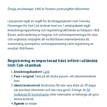
Övriga ansökningar: 1442 kr. Postens portoavgifter tillkommer.
I passpriset ingår en avgift för de tilläggstjänster som Svenska
Föreningen för Irish Cob tecknat med oss. I avtalspaketet ingår:
betäckningsrapportering och registrering/utförande av hästpass i Blå
Basen, avelsvärdering av hingstar och sommarpremieringar för ston
och unghästar, möjlighet att via Blå Basen internetanmäla till
evenemang, exempelvis sommarpremiering samt registrering av
resultat i Blå Basen.
Registrering av importerad häst införd i utländsk
Irish Cob-stambok
Ansökningsblankett
:
Länk
Pass i original
Tänk på att skicka passet i ett rekommenderat
brev
Identitetskontroll.
Kontrollen får inte vara äldre än 30 dagar
när ansökan inkommer och ska vara gjord i Sverige. Av
SH
godkända ID-kontrollanter
eller veterinärer är behöriga att göra
denna kontroll.
Ägande
se nedan