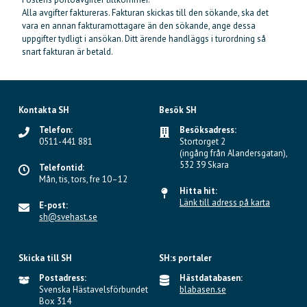
Alla avgifter faktureras. Fakturan skickas till den sökande, ska det
vara en annan fakturamottagare än den sökande, ange dessa
uppgifter tydligt i ansökan. Ditt ärende handläggs i turordning så
snart fakturan är betald.
Kontakta SH
Besök SH
Telefon:
Besöksadress:
0511-441 881
Stortorget 2
(ingång från Alandersgatan),
532 39 Skara
Telefontid:
Mån, tis, tors, fre 10–12
Hitta hit:
Länk till adress på karta
E-post:
sh@svehast.se
Skicka till SH
SH:s portaler
Postadress:
Hästdatabasen:
Svenska Hästavelsförbundet
blabasen.se
Box 314