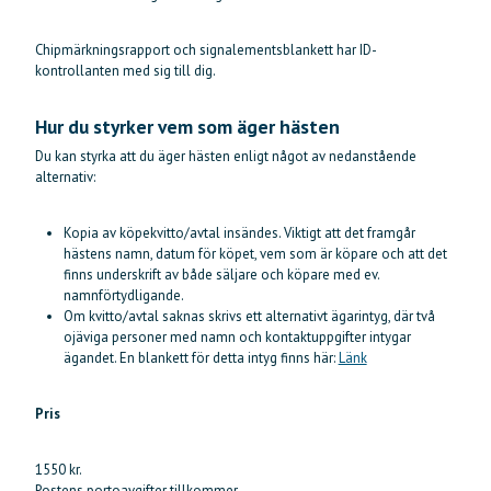
Chipmärkningsrapport och signalementsblankett har ID-
kontrollanten med sig till dig.
Hur du styrker vem som äger hästen
Du kan styrka att du äger hästen enligt något av nedanstående
alternativ:
Kopia av köpekvitto/avtal insändes. Viktigt att det framgår
hästens namn, datum för köpet, vem som är köpare och att det
finns underskrift av både säljare och köpare med ev.
namnförtydligande.
Om kvitto/avtal saknas skrivs ett alternativt ägarintyg, där två
ojäviga personer med namn och kontaktuppgifter intygar
ägandet. En blankett för detta intyg finns här:
Länk
Pris
1550 kr.
Postens portoavgifter tillkommer.