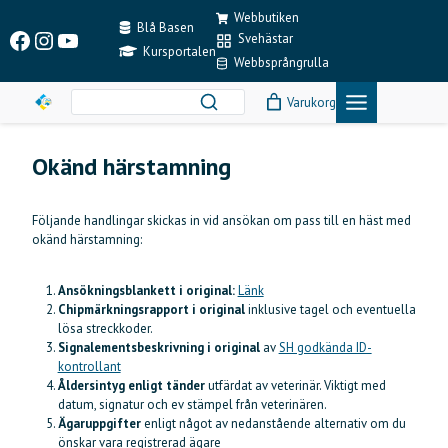
Skip
Webbutiken
to
Blå Basen
Facebook
Instagram
YouTube
Svehästar
content
Kursportalen
Webbsprångrulla
Varukorg
Okänd härstamning
Följande handlingar skickas in vid ansökan om pass till en häst med
okänd härstamning:
Ansökningsblankett i original:
Länk
Chipmärkningsrapport i original
inklusive tagel och eventuella
lösa streckkoder.
Signalementsbeskrivning i original
av
SH godkända ID-
kontrollant
Åldersintyg enligt tänder
utfärdat av veterinär. Viktigt med
datum, signatur och ev stämpel från veterinären.
Ägaruppgifter
enligt något av nedanstående alternativ om du
önskar vara registrerad ägare