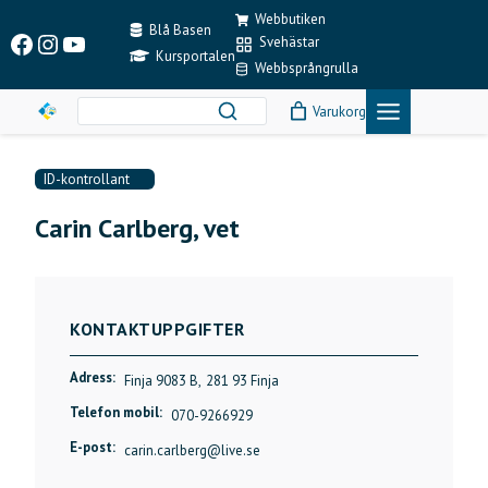
Skip
Webbutiken
to
Blå Basen
Facebook
Instagram
YouTube
Svehästar
content
Kursportalen
Webbsprångrulla
Varukorg
ID-kontrollant
Carin Carlberg, vet
KONTAKTUPPGIFTER
Adress:
Finja 9083 B,
281 93 Finja
Telefon mobil:
070-9266929
E-post:
carin.carlberg@live.se