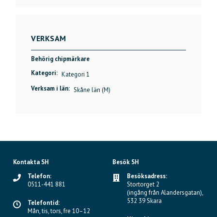
VERKSAM
Behörig chipmärkare
Kategori:
Kategori 1
Verksam i län:
Skåne län (M)
Kontakta SH
Besök SH
Telefon:
Besöksadress:
0511-441 881
Stortorget 2
(ingång från Alandersgatan),
532 39 Skara
Telefontid:
Mån, tis, tors, fre 10–12