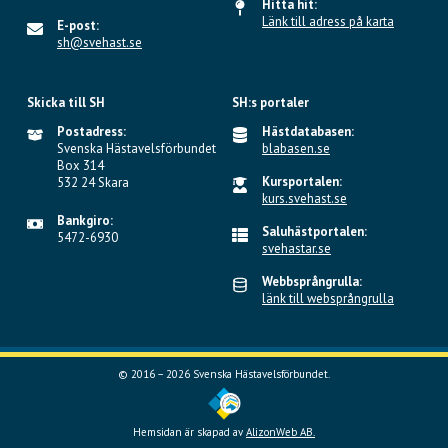
Hitta hit:
Länk till adress på karta
E-post:
sh@svehast.se
Skicka till SH
SH:s portaler
Postadress:
Hästdatabasen:
Svenska Hästavelsförbundet
blabasen.se
Box 314
Kursportalen:
532 24 Skara
kurs.svehast.se
Bankgiro:
Saluhästportalen:
5472-6930
svehastar.se
Webbsprångrulla:
länk till websprångrulla
© 2016 – 2026 Svenska Hästavelsförbundet.
Hemsidan är skapad av
AlizonWeb AB.