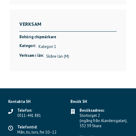
VERKSAM
Behörig chipmärkare
Kategori:
Kategori 1
Verksam i län:
Skåne län (M)
Kontakta SH
Besök SH
Telefon:
Besöksadress:
0511-441 881
Stortorget 2
(ingång från Alandersgatan),
532 39 Skara
Telefontid:
Mån, tis, tors, fre 10–12