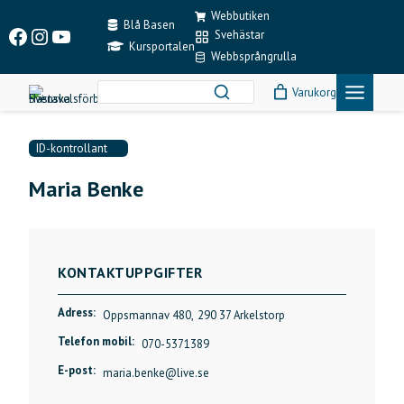
Skip
Webbutiken
to
Blå Basen
Facebook
Instagram
YouTube
Svehästar
content
Kursportalen
Webbsprångrulla
Varukorg
ID-kontrollant
Maria Benke
KONTAKTUPPGIFTER
Adress:
Oppsmannav 480,
290 37 Arkelstorp
Telefon mobil:
070-5371389
E-post:
maria.benke@live.se