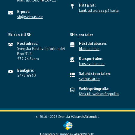
Mån, tis, tors, fre 10–12
Hitta hit:
Länk till adress på karta
E-post:
sh@svehast.se
Skicka till SH
SH:s portaler
Postadress:
Hästdatabasen:
Svenska Hästavelsförbundet
blabasen.se
Box 314
Kursportalen:
532 24 Skara
kurs.svehast.se
Bankgiro:
Saluhästportalen:
5472-6930
svehastar.se
Webbsprångrulla:
länk till websprångrulla
© 2016 – 2026 Svenska Hästavelsförbundet.
Hemsidan är skapad av
AlizonWeb AB.