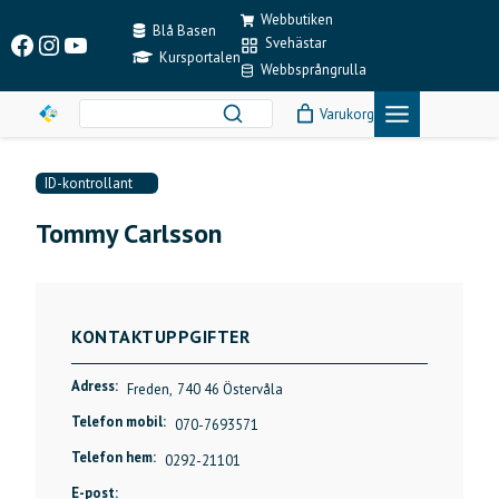
Skip
Webbutiken
to
Blå Basen
Facebook
Instagram
YouTube
Svehästar
content
Kursportalen
Webbsprångrulla
Varukorg
ID-kontrollant
Tommy Carlsson
KONTAKTUPPGIFTER
Adress:
Freden,
740 46 Östervåla
Telefon mobil:
070-7693571
Telefon hem:
0292-21101
E-post: