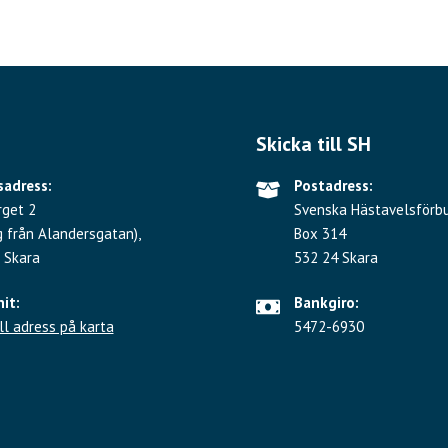
Skicka till SH
adress:
Postadress:
rget 2
Svenska Hästavelsförb
g från Alandersgatan),
Box 314
 Skara
532 24 Skara
hit:
Bankgiro:
ll adress på karta
5472-6930