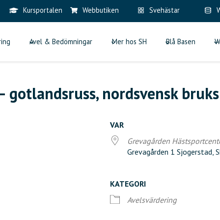
Kursportalen
Webbutiken
Svehästar
W
ring
Avel & Bedömningar
Mer hos SH
Blå Basen
W
 – gotlandsruss, nordsvensk bruk
VAR
Grevagården Hästsportcent
Grevagården 1 Sjogerstad, 
KATEGORI
iCalendar
Office 365
Ou
Avelsvärdering