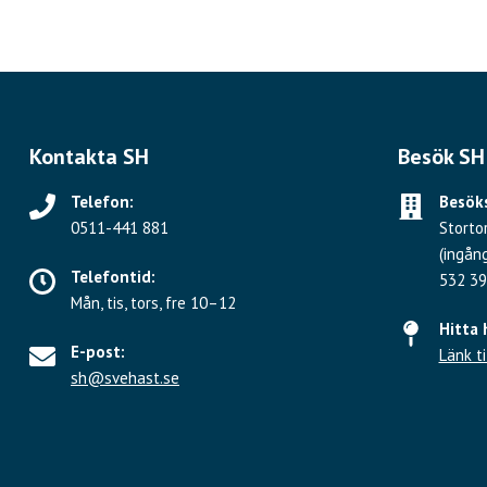
Kontakta SH
Besök SH
Telefon:
Besöks
0511-441 881
Storto
(ingån
Telefontid:
532 39
Mån, tis, tors, fre 10–12
Hitta 
E-post:
Länk ti
sh@svehast.se