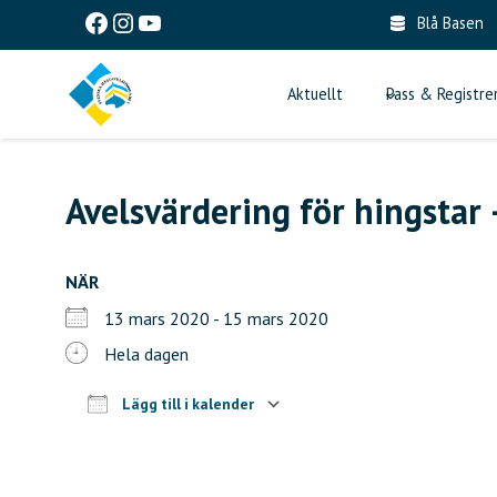
Skip
Facebook
Instagram
YouTube
Blå Basen
to
content
Aktuellt
Pass & Registre
Avelsvärdering för hingstar
NÄR
13 mars 2020 - 15 mars 2020
Hela dagen
Lägg till i kalender
Ladda ner ICS
Google Kalender