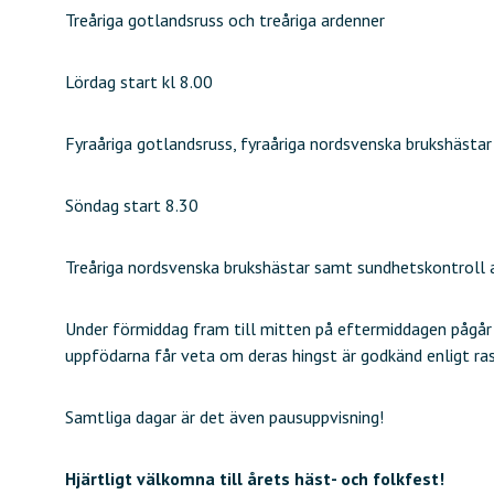
Treåriga gotlandsruss och treåriga ardenner
Lördag start kl 8.00
Fyraåriga gotlandsruss, fyraåriga nordsvenska brukshästar
Söndag start 8.30
Treåriga nordsvenska brukshästar samt sundhetskontroll a
Under förmiddag fram till mitten på eftermiddagen pågår ve
uppfödarna får veta om deras hingst är godkänd enligt ra
Samtliga dagar är det även pausuppvisning!
Hjärtligt välkomna till årets häst- och folkfest!