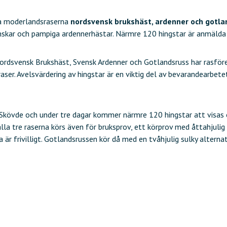
ka moderlandsraserna
nordsvensk brukshäst, ardenner och gotla
nskar och pampiga ardennerhästar. Närmre 120 hingstar är anmälda t
rdsvensk Brukshäst, Svensk Ardenner och Gotlandsruss har rasföre
er. Avelsvärdering av hingstar är en viktig del av bevarandearbetet,
 Skövde och under tre dagar kommer närmre 120 hingstar att visas
alla tre raserna körs även för bruksprov, ett körprov med åttahjulig
a är frivilligt. Gotlandsrussen kör då med en tvåhjulig sulky altern