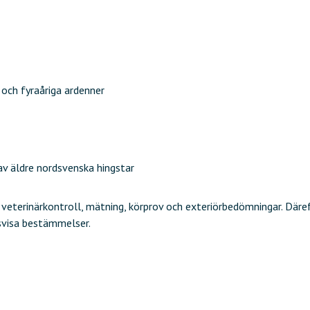
 och fyraåriga ardenner
v äldre nordsvenska hingstar
terinärkontroll, mätning, körprov och exteriörbedömningar. Därefter
svisa bestämmelser.