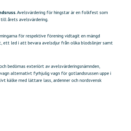
ndsruss
. Avelsvärdering för hingstar är en folkfest som
ill årets avelsvärdering.
ningarna för respektive förening vidtagit en mängd
 ett led i att bevara avelsdjur från olika blodslinjer samt
 och bedömas exteriört av avelsvärderingsnämnden,
 vagn alternativt fyrhjulig vagn för gotlandsrussen uppe i
ativt kälke med lättare lass, ardenner och nordsvensk