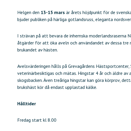
Helgen den
13-15 mars
är årets höjdpunkt för de svens
bjuder publiken på härliga gotlandsruss, eleganta nordsve
I strävan på att bevara de inhemska moderlandsraserna No
åtgärder för att öka aveln och användandet av dessa tre ras
brukandet av hästen.
Avelsvärderingen hålls på Grevagårdens Hästsportcenter,
veterinärbesiktigas och mätas. Hingstar 4 år och äldre av 
skogsbacken. Även treåriga hingstar kan göra körprov, dett
brukshäst kör då endast upplastad kälke.
Hålltider
Fredag start kl 8.00