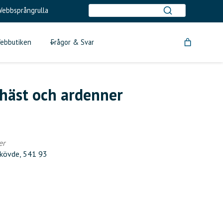
ebbsprångrulla
ebbutiken
Frågor & Svar
shäst och ardenner
er
Skövde, 541 93
tlook Live