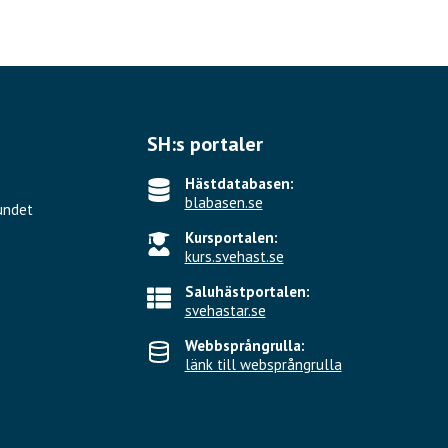
SH:s portaler
Hästdatabasen:
blabasen.se
undet
Kursportalen:
kurs.svehast.se
Saluhästportalen:
svehastar.se
Webbsprångrulla:
länk till websprångrulla