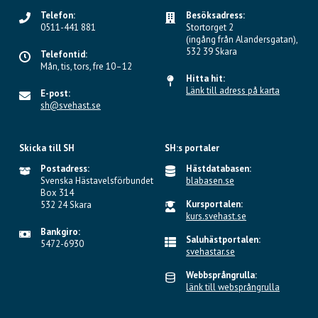
Telefon:
Besöksadress:
0511-441 881
Stortorget 2
(ingång från Alandersgatan),
532 39 Skara
Telefontid:
Mån, tis, tors, fre 10–12
Hitta hit:
Länk till adress på karta
E-post:
sh@svehast.se
Skicka till SH
SH:s portaler
Postadress:
Hästdatabasen:
Svenska Hästavelsförbundet
blabasen.se
Box 314
Kursportalen:
532 24 Skara
kurs.svehast.se
Bankgiro:
Saluhästportalen:
5472-6930
svehastar.se
Webbsprångrulla:
länk till websprångrulla