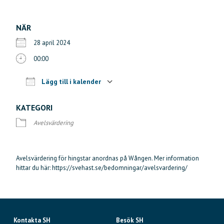
NÄR
28 april 2024
00:00
Lägg till i kalender
Ladda ner ICS
Google Kalender
iCalendar
Offi
KATEGORI
Avelsvärdering
Avelsvärdering för hingstar anordnas på Wången. Mer information
hittar du här: https://svehast.se/bedomningar/avelsvardering/
Kontakta SH
Besök SH