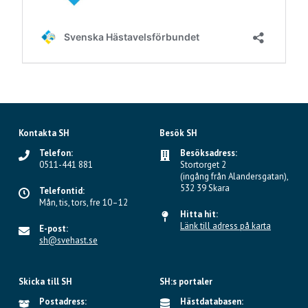
Kontakta SH
Besök SH
Telefon:
Besöksadress:
0511-441 881
Stortorget 2
(ingång från Alandersgatan),
532 39 Skara
Telefontid:
Mån, tis, tors, fre 10–12
Hitta hit:
Länk till adress på karta
E-post:
sh@svehast.se
Skicka till SH
SH:s portaler
Postadress:
Hästdatabasen: