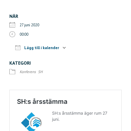
NÄR
27 juni 2020
00:00
Lägg till i kalender
Ladda ner ICS
Google Kalender
iCalendar
Offi
KATEGORI
Konferens
SH