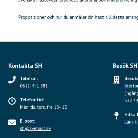
Propositioner och hur du anmäler din häst till detta arran
Kontakta SH
Besök SH
Telefon:
Besöks
0511-441 881
Storto
(ingån
Telefontid:
532 39
Mån, tis, tors, fre 10–12
Hitta 
E-post:
Länk ti
sh@svehast.se