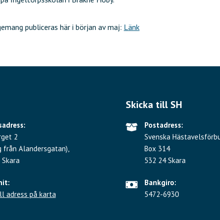
gemang publiceras här i början av maj:
Länk
Skicka till SH
adress:
Postadress:
rget 2
Svenska Hästavelsförb
g från Alandersgatan),
Box 314
 Skara
532 24 Skara
hit:
Bankgiro:
ll adress på karta
5472-6930