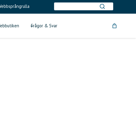
ebbsprångrulla
ebbutiken
Frågor & Svar
tlook Live