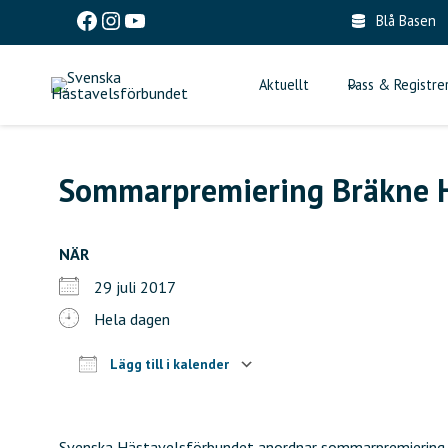
Skip
Facebook
Instagram
YouTube
Blå Basen
to
content
Aktuellt
Pass & Registre
Sommarpremiering Bräkne 
NÄR
29 juli 2017
Hela dagen
Lägg till i kalender
Ladda ner ICS
Google Kalender
Svenska Hästavelsförbundet anordnar sommarpremiering p