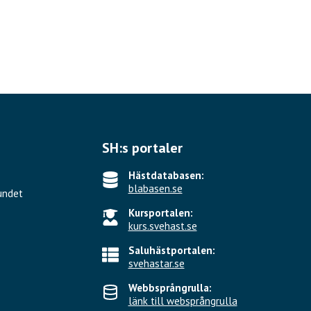
SH:s portaler
Hästdatabasen:
blabasen.se
undet
Kursportalen:
kurs.svehast.se
Saluhästportalen:
svehastar.se
Webbsprångrulla:
länk till websprångrulla