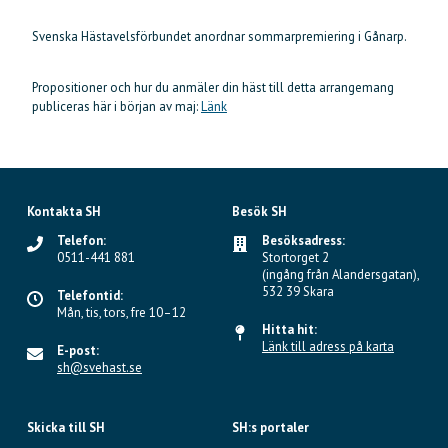
Svenska Hästavelsförbundet anordnar sommarpremiering i Gånarp.
Propositioner och hur du anmäler din häst till detta arrangemang
publiceras här i början av maj:
Länk
Kontakta SH
Besök SH
Telefon:
Besöksadress:
0511-441 881
Stortorget 2
(ingång från Alandersgatan),
532 39 Skara
Telefontid:
Mån, tis, tors, fre 10–12
Hitta hit:
Länk till adress på karta
E-post:
sh@svehast.se
Skicka till SH
SH:s portaler