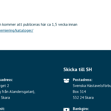
 kommer att publiceras här ca 1,5 vecka innan
emiering/kataloger/
Skicka till SH
adress:
Postadress:
rget 2
Svenska Hästavelsförb
g från Alandersgatan),
Box 314
 Skara
532 24 Skara
hit:
Bankgiro: