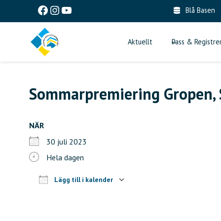
Skip
Facebook
Instagram
YouTube
Blå Basen
to
content
Aktuellt
Pass & Registre
Sommarpremiering Gropen, 
NÄR
30 juli 2023
Hela dagen
Lägg till i kalender
Ladda ner ICS
Google Kalender