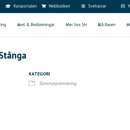
Kursportalen
Webbutiken
Svehästar
W
ring
Avel & Bedömningar
Mer hos SH
Blå Basen
W
Stånga
KATEGORI
Sommarpremiering
iCalendar
Office 365
Ou