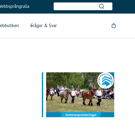
ebbsprångrulla
ebbutiken
Frågor & Svar
tlook Live