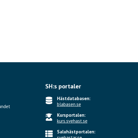
SH:s portaler
Hästdatabasen:
blabasen.se
undet
Kursportalen:
kurs.svehast.se
Saluhästportalen:
svehastar.se