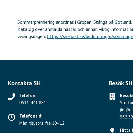
Sommarpremiering anordnas i Gropen, Stånga på Gotland.
Katalog över anmälda hästar och annan viktig information
visningsdagen:
https://svehast.se/bedomningar/sommarpr
Kontakta SH
Besök SH
Telefon:
Besöks
0511-441 881
Storto
(ingån
Telefontid:
532 39
Mån, tis, tors, fre 10–12
Hitta 