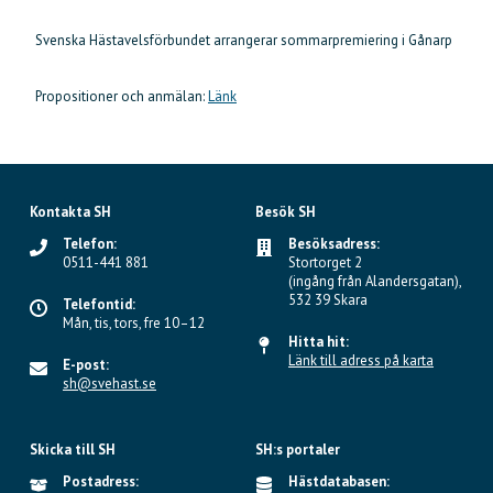
Svenska Hästavelsförbundet arrangerar sommarpremiering i Gånarp
Propositioner och anmälan:
Länk
Kontakta SH
Besök SH
Telefon:
Besöksadress:
0511-441 881
Stortorget 2
(ingång från Alandersgatan),
532 39 Skara
Telefontid:
Mån, tis, tors, fre 10–12
Hitta hit:
Länk till adress på karta
E-post:
sh@svehast.se
Skicka till SH
SH:s portaler
Postadress:
Hästdatabasen: