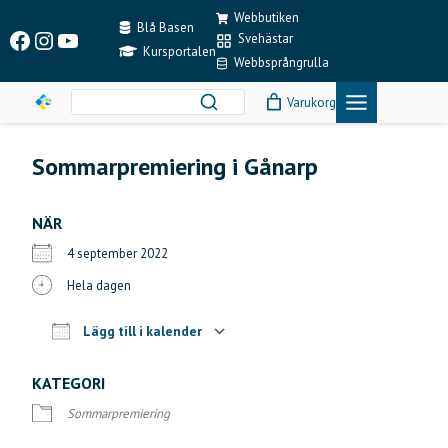
Skip
Webbutiken
to
Blå Basen
Facebook
Instagram
YouTube
Svehästar
content
Kursportalen
Webbsprångrulla
Varukorg
Sommarpremiering i Gånarp
NÄR
4 september 2022
Hela dagen
Lägg till i kalender
Ladda ner ICS
Google Kalender
KATEGORI
Sommarpremiering