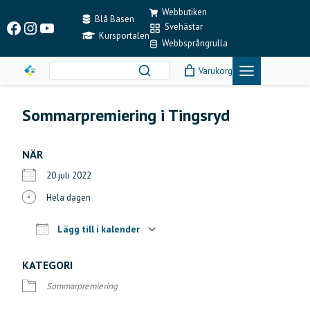
Skip
Webbutiken
to
Blå Basen
Facebook
Instagram
YouTube
Svehästar
content
Kursportalen
Webbsprångrulla
Varukorg
Sommarpremiering i Tingsryd
NÄR
20 juli 2022
Hela dagen
Lägg till i kalender
Ladda ner ICS
Google Kalender
KATEGORI
Sommarpremiering