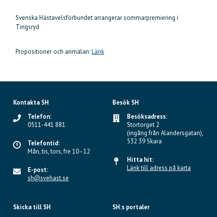
Svenska Hästavelsförbundet arrangerar sommarpremiering i
Tingsryd
Propositioner och anmälan:
Länk
Kontakta SH
Besök SH
Telefon:
Besöksadress:
0511-441 881
Stortorget 2
(ingång från Alandersgatan),
532 39 Skara
Telefontid:
Mån, tis, tors, fre 10–12
Hitta hit:
Länk till adress på karta
E-post:
sh@svehast.se
Skicka till SH
SH:s portaler