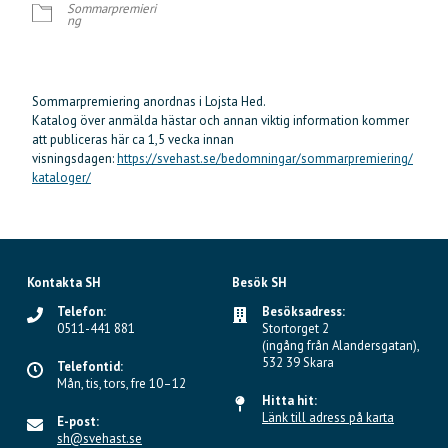
Sommarpremieri
ng
Sommarpremiering anordnas i Lojsta Hed.
Katalog över anmälda hästar och annan viktig information kommer
att publiceras här ca 1,5 vecka innan
visningsdagen:
https://svehast.se/bedomningar/sommarpremiering/
kataloger/
Kontakta SH
Besök SH
Telefon:
Besöksadress:
0511-441 881
Stortorget 2
(ingång från Alandersgatan),
532 39 Skara
Telefontid:
Mån, tis, tors, fre 10–12
Hitta hit:
Länk till adress på karta
E-post:
sh@svehast.se