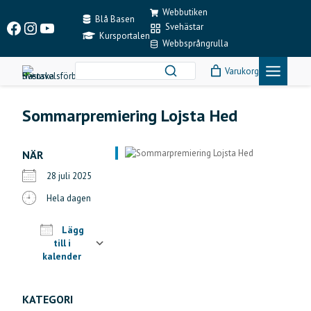
Skip
Webbutiken
to
Blå Basen
Facebook
Instagram
YouTube
Svehästar
content
Kursportalen
Webbsprångrulla
Varukorg
Sommarpremiering Lojsta Hed
NÄR
28 juli 2025
Hela dagen
Lägg
till i
kalender
Ladda ner ICS
Google Kalender
iCalendar
Office 365
Outlook Live
KATEGORI