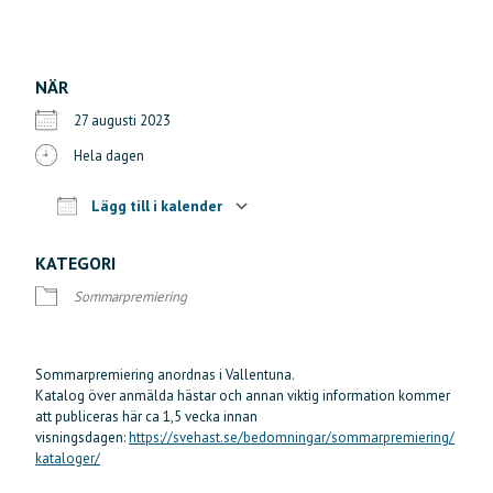
NÄR
27 augusti 2023
Hela dagen
Lägg till i kalender
Ladda ner ICS
Google Kalender
iCalendar
Offi
KATEGORI
Sommarpremiering
Sommarpremiering anordnas i Vallentuna.
Katalog över anmälda hästar och annan viktig information kommer
att publiceras här ca 1,5 vecka innan
visningsdagen:
https://svehast.se/bedomningar/sommarpremiering/
kataloger/