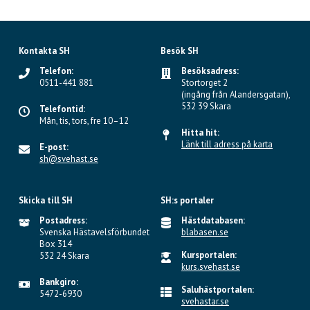
Kontakta SH
Besök SH
Telefon:
Besöksadress:
0511-441 881
Stortorget 2
(ingång från Alandersgatan),
532 39 Skara
Telefontid:
Mån, tis, tors, fre 10–12
Hitta hit:
Länk till adress på karta
E-post:
sh@svehast.se
Skicka till SH
SH:s portaler
Postadress:
Hästdatabasen:
Svenska Hästavelsförbundet
blabasen.se
Box 314
Kursportalen:
532 24 Skara
kurs.svehast.se
Bankgiro:
Saluhästportalen:
5472-6930
svehastar.se