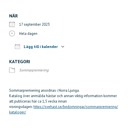
NÄR
17 september 2023
Hela dagen
Lägg till i kalender
Ladda ner ICS
Google Kalender
iCalendar
Offi
KATEGORI
Sommarpremiering
Sommarpremiering anordnas i Norra Ljunga.
Katalog över anmälda hästar och annan viktig information kommer
att publiceras här ca 1,5 vecka innan
visningsdagen:
https://svehast.se/bedomningar/sommarpremiering/
kataloger/