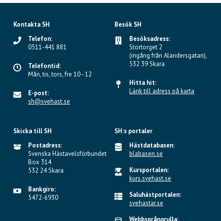
Kontakta SH
Besök SH
Telefon:
Besöksadress:
0511-441 881
Stortorget 2
(ingång från Alandersgatan),
532 39 Skara
Telefontid:
Mån, tis, tors, fre 10–12
Hitta hit:
Länk till adress på karta
E-post:
sh@svehast.se
Skicka till SH
SH:s portaler
Postadress:
Hästdatabasen:
Svenska Hästavelsförbundet
blabasen.se
Box 314
Kursportalen:
532 24 Skara
kurs.svehast.se
Bankgiro:
Saluhästportalen:
5472-6930
svehastar.se
Webbsprångrulla: