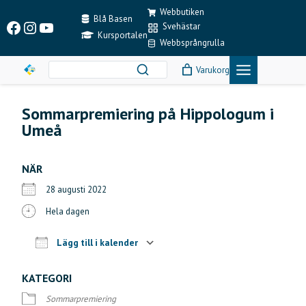
Skip
Webbutiken
to
Blå Basen
Facebook
Instagram
YouTube
Svehästar
content
Kursportalen
Webbsprångrulla
Varukorg
Sommarpremiering på Hippologum i
Umeå
NÄR
28 augusti 2022
Hela dagen
Lägg till i kalender
Ladda ner ICS
Google Kalender
KATEGORI
Sommarpremiering