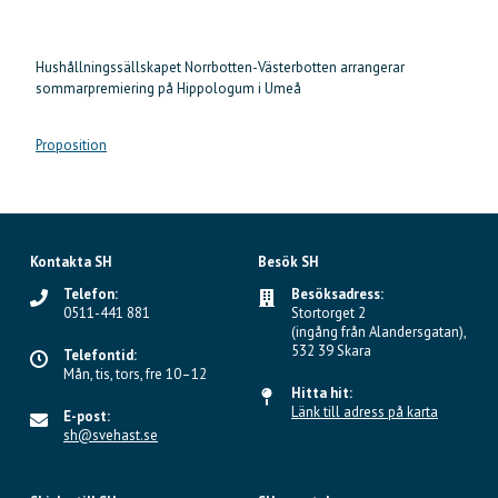
Hushållningssällskapet Norrbotten-Västerbotten arrangerar
sommarpremiering på Hippologum i Umeå
Proposition
Kontakta SH
Besök SH
Telefon:
Besöksadress:
0511-441 881
Stortorget 2
(ingång från Alandersgatan),
532 39 Skara
Telefontid:
Mån, tis, tors, fre 10–12
Hitta hit:
Länk till adress på karta
E-post:
sh@svehast.se