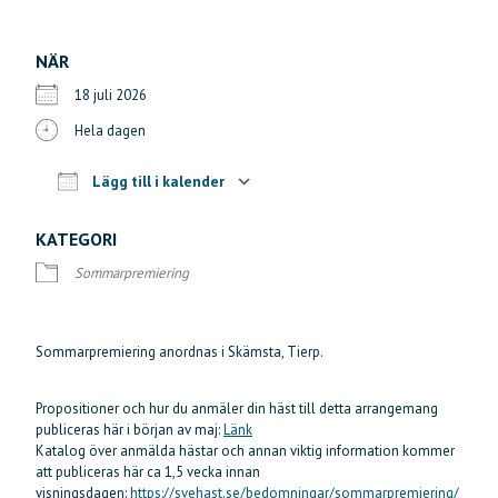
NÄR
18 juli 2026
Hela dagen
Lägg till i kalender
Ladda ner ICS
Google Kalender
iCalendar
Offi
KATEGORI
Sommarpremiering
Sommarpremiering anordnas i Skämsta, Tierp.
Propositioner och hur du anmäler din häst till detta arrangemang
publiceras här i början av maj:
Länk
Katalog över anmälda hästar och annan viktig information kommer
att publiceras här ca 1,5 vecka innan
visningsdagen:
https://svehast.se/bedomningar/sommarpremiering/