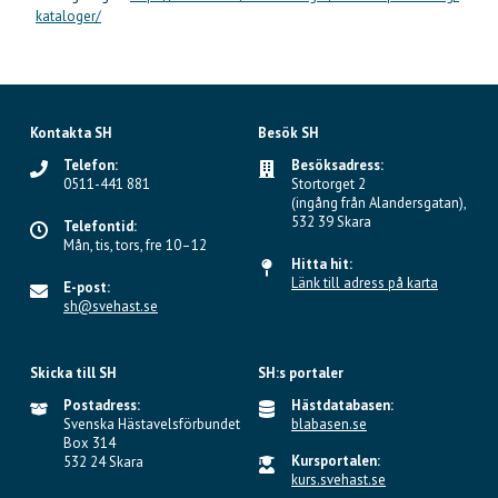
kataloger/
Kontakta SH
Besök SH
Telefon:
Besöksadress:
0511-441 881
Stortorget 2
(ingång från Alandersgatan),
532 39 Skara
Telefontid:
Mån, tis, tors, fre 10–12
Hitta hit:
Länk till adress på karta
E-post:
sh@svehast.se
Skicka till SH
SH:s portaler
Postadress:
Hästdatabasen:
Svenska Hästavelsförbundet
blabasen.se
Box 314
Kursportalen:
532 24 Skara
kurs.svehast.se