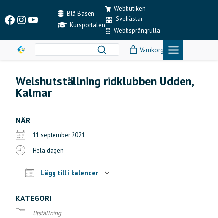
Skip
Webbutiken
to
Blå Basen
Facebook
Instagram
YouTube
Svehästar
content
Kursportalen
Webbsprångrulla
Varukorg
Welshutställning ridklubben Udden,
Kalmar
NÄR
11 september 2021
Hela dagen
Lägg till i kalender
Ladda ner ICS
Google Kalender
KATEGORI
Utställning