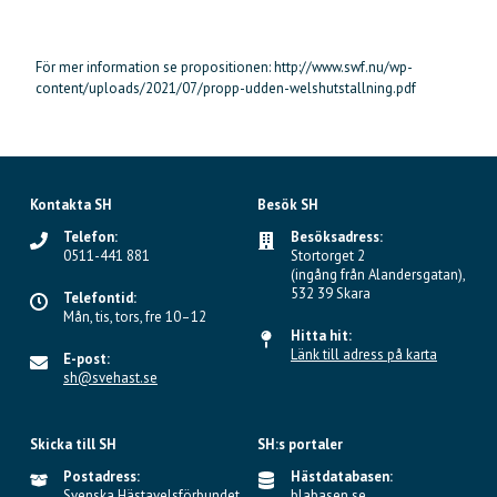
För mer information se propositionen: http://www.swf.nu/wp-
content/uploads/2021/07/propp-udden-welshutstallning.pdf
Kontakta SH
Besök SH
Telefon:
Besöksadress:
0511-441 881
Stortorget 2
(ingång från Alandersgatan),
532 39 Skara
Telefontid:
Mån, tis, tors, fre 10–12
Hitta hit:
Länk till adress på karta
E-post:
sh@svehast.se
Skicka till SH
SH:s portaler
Postadress:
Hästdatabasen:
Svenska Hästavelsförbundet
blabasen.se