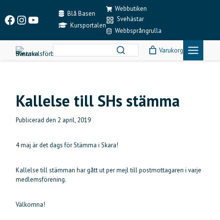
Skip
Webbutiken
to
Blå Basen
Facebook
Instagram
YouTube
Svehästar
content
Kursportalen
Webbsprångrulla
Varukorg
Kallelse till SHs stämma
Publicerad den
2 april, 2019
4 maj är det dags för Stämma i Skara!
Kallelse till stämman har gått ut per mejl till postmottagaren i varje
medlemsförening.
Välkomna!