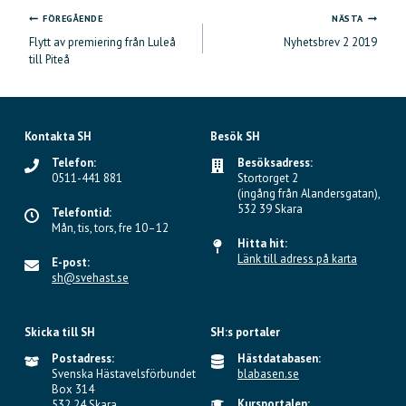
FÖREGÅENDE
NÄSTA
Inläggsnavigering
Flytt av premiering från Luleå
Nyhetsbrev 2 2019
till Piteå
Kontakta SH
Besök SH
Telefon:
Besöksadress:
0511-441 881
Stortorget 2
(ingång från Alandersgatan),
532 39 Skara
Telefontid:
Mån, tis, tors, fre 10–12
Hitta hit:
Länk till adress på karta
E-post:
sh@svehast.se
Skicka till SH
SH:s portaler
Postadress:
Hästdatabasen:
Svenska Hästavelsförbundet
blabasen.se
Box 314
Kursportalen:
532 24 Skara